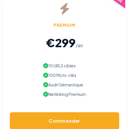
PREMIUM
€299
/an
10 URLS cibles
100 Mots-clés
Audit Sémantique
Netlinking Premium
Commander