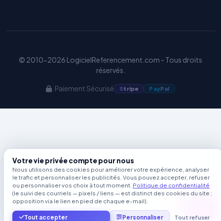
© 2010-2026 LogicielReferencement.com - Tous droits
réservés.
Paiement Sécurisé
S
tripe
Pay
Pal
Votre vie privée compte pour nous
Nous utilisons des cookies pour améliorer votre expérience, analyser
le trafic et personnaliser les publicités. Vous pouvez accepter, refuser
ou personnaliser vos choix à tout moment.
Politique de confidentialité
(le suivi des courriels — pixels / liens — est distinct des cookies du site ;
opposition via le lien en pied de chaque e-mail).
Tout accepter
Personnaliser
Tout refuser