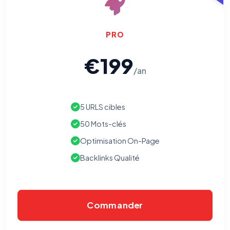
PRO
€199
/an
5 URLS cibles
50 Mots-clés
Optimisation On-Page
Backlinks Qualité
Commander