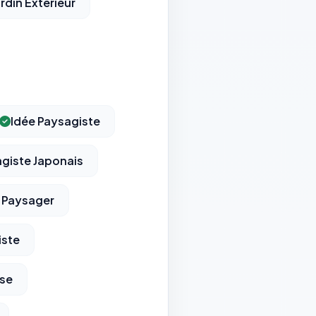
rdin Extérieur
Idée Paysagiste
giste Japonais
 Paysager
iste
ise