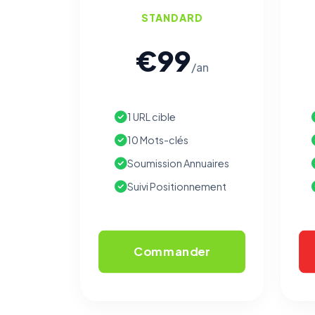
STANDARD
€99
/an
1 URL cible
10 Mots-clés
Soumission Annuaires
Suivi Positionnement
Commander