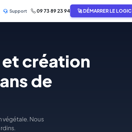
09 73 89 23 94
🚀 DÉMARRER LE LOGIC
Support
et création
lans de
on végétale. Nous
rdins.