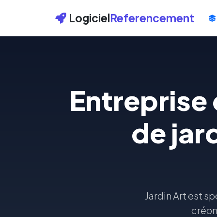
Logiciel
Referencement
Entreprise
de jar
Jardin Art est s
créon