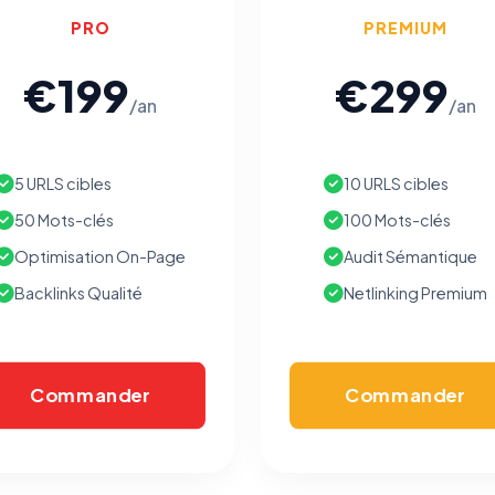
PRO
PREMIUM
€199
€299
/an
/an
5 URLS cibles
10 URLS cibles
50 Mots-clés
100 Mots-clés
Optimisation On-Page
Audit Sémantique
Backlinks Qualité
Netlinking Premium
Commander
Commander