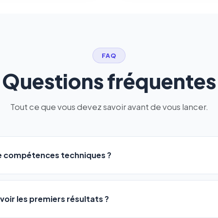
FAQ
Questions fréquentes
Tout ce que vous devez savoir avant de vous lancer.
de compétences techniques ?
logiciel a été conçu pour être accessible à
tous les profils
: a
ME ou agences. Pas de code, pas de configuration complexe —
voir les premiers résultats ?
 décrivez votre activité, et le logiciel gère tout en automatiqu