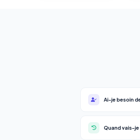
Ai-je besoin 
Absolument pas. Notre 
auto-entrepreneurs, P
Quand vais-je 
l'adresse de votre site,