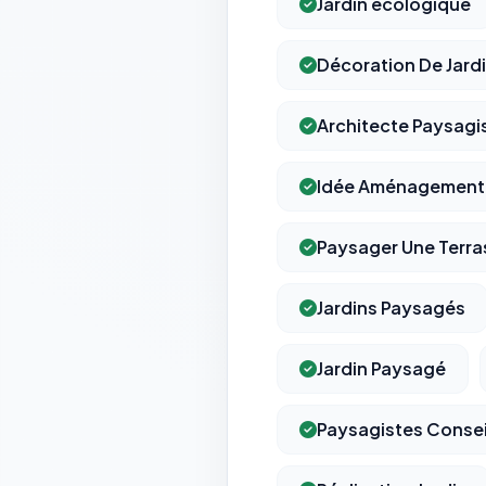
Jardin écologique
Décoration De Jardi
Architecte Paysagi
Idée Aménagement 
Paysager Une Terra
Jardins Paysagés
Jardin Paysagé
Paysagistes Consei