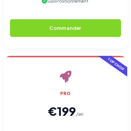
Suivi Positionnement
Commander
TOP CHOIX
PRO
€199
/an