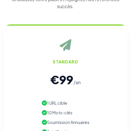
succès.
STANDARD
€99
/an
1 URL cible
10 Mots-clés
Soumission Annuaires