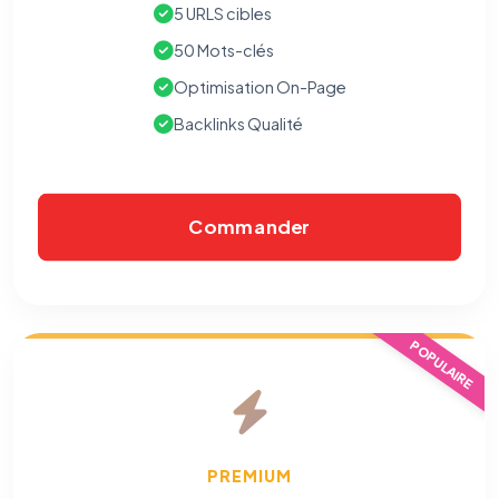
5 URLS cibles
50 Mots-clés
Optimisation On-Page
Backlinks Qualité
Commander
⚙️
POPULAIRE
Cookies essentiels
TOUJOURS ACTIF
Nécessaires au fonctionnement du site : session, sécurité,
mémorisation de vos choix de consentement. Ils ne
peuvent pas être désactivés.
PREMIUM