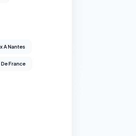
ux A Nantes
e De France