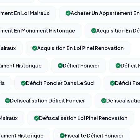
ment En Loi Malraux
Acheter Un Appartement En 
ement En Monument Historique
Acquisition En Dé
⚙️
Malraux
Acquisition En Loi Pinel Renovation
Cookies essentiels
TOUJOURS ACTIF
Nécessaires au fonctionnement du site : session, sécurité,
ument Historique
Déficit Foncier
Déficit
mémorisation de vos choix de consentement. Ils ne peuvent
pas être désactivés.
ris
Déficit Foncier Dans Le Sud
Déficit Fo
Cookies analytiques
Defiscalisation Déficit Foncier
Defiscalisati
Nous aident à comprendre comment vous utilisez le site
(pages visitées, durée de visite) pour l'améliorer. Données
anonymisées via Google Analytics.
 Malraux
Defiscalisation Loi Pinel Renovation
nument Historique
Fiscalite Déficit Foncier
Cookies marketing