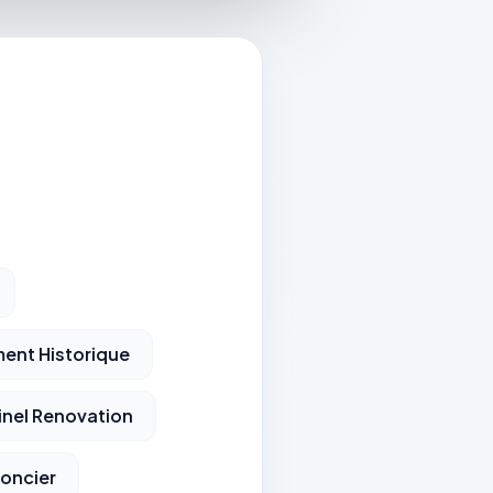
ent Historique
inel Renovation
Foncier