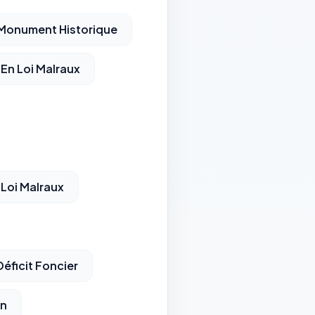
 Monument Historique
 En Loi Malraux
 Loi Malraux
éficit Foncier
on