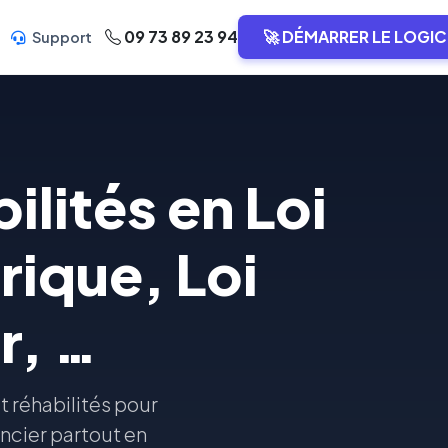
09 73 89 23 94
🚀 DÉMARRER LE LOGIC
Support
ilités en Loi
ique, Loi
r, …
t réhabilités pour
oncier partout en