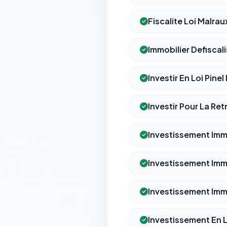
Fiscalite Loi Malrau
Immobilier Defiscal
Investir En Loi Pine
Investir Pour La Ret
Investissement Immo
Investissement Immo
Investissement Imm
Investissement En L