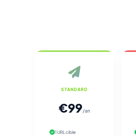
STANDARD
€99
/an
1 URL cible