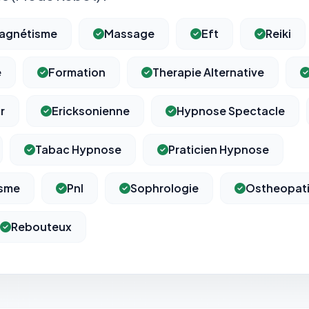
agnétisme
Massage
Eft
Reiki
e
Formation
Therapie Alternative
r
Ericksonienne
Hypnose Spectacle
Tabac Hypnose
Praticien Hypnose
isme
Pnl
Sophrologie
Ostheopat
Rebouteux
⚙️
Cookies essentiels
TOUJOURS ACTIF
Nécessaires au fonctionnement du site : session, sécurité,