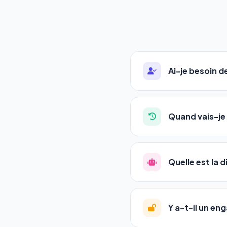
Ai-je besoin 
Absolument pas. Notre 
auto-entrepreneurs, P
Quand vais-je 
l'adresse de votre site,
La plupart de nos utili
référencement est un ma
Quelle est la 
progression
en automat
votre tableau de bord.
Le
SEO
(Search Engine 
GEO
(Generative Engine
Y a-t-il un e
Gemini et Perplexity
vo