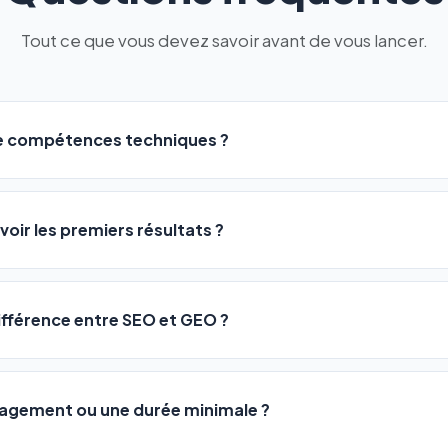
Tout ce que vous devez savoir avant de vous lancer.
de compétences techniques ?
logiciel a été conçu pour être accessible à
tous les profils
: a
ME ou agences. Pas de code, pas de configuration complexe —
voir les premiers résultats ?
 décrivez votre activité, et le logiciel gère tout en automatiqu
sateurs observent une amélioration de leur positionnement en
4 
rathon, pas un sprint — mais notre logiciel
accélère considér
différence entre SEO et GEO ?
isant les actions SEO et GEO 24h/24. Vous suivez l'évolution 
Optimization) vous positionne sur les moteurs classiques : Goo
 Optimization) va plus loin : il fait en sorte que les IA généra
ngagement ou une durée minimale ?
us citent comme référence dans leurs réponses. Notre logiciel e