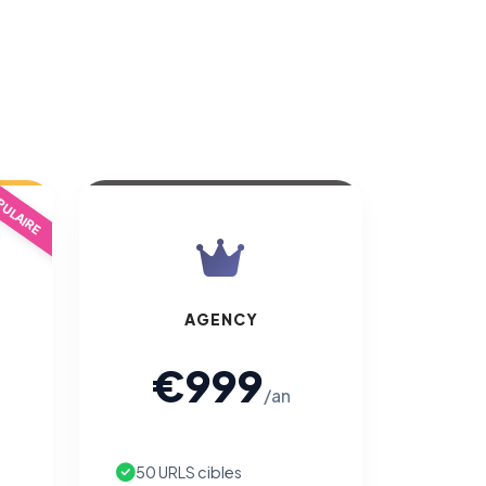
ULAIRE
AGENCY
€999
/an
50 URLS cibles