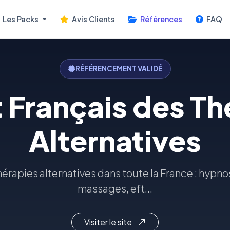
Les Packs
Avis Clients
Références
FAQ
RÉFÉRENCEMENT VALIDÉ
t Français des T
Alternatives
érapies alternatives dans toute la France : hyp
massages, eft...
Visiter le site