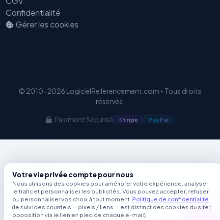
CGV
GEO
Confidentialité
Gérer les cookies
© 2010-2026 LogicielReferencement.com - Tous droits
réservés.
Paiement Sécurisé
S
tripe
Pay
Pal
Votre vie privée compte pour nous
Nous utilisons des cookies pour améliorer votre expérience, analyser
le trafic et personnaliser les publicités. Vous pouvez accepter, refuser
ou personnaliser vos choix à tout moment.
Politique de confidentialité
(le suivi des courriels — pixels / liens — est distinct des cookies du site ;
opposition via le lien en pied de chaque e-mail).