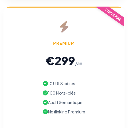
POPULAIRE
PREMIUM
€299
/an
10 URLS cibles
100 Mots-clés
Audit Sémantique
Netlinking Premium