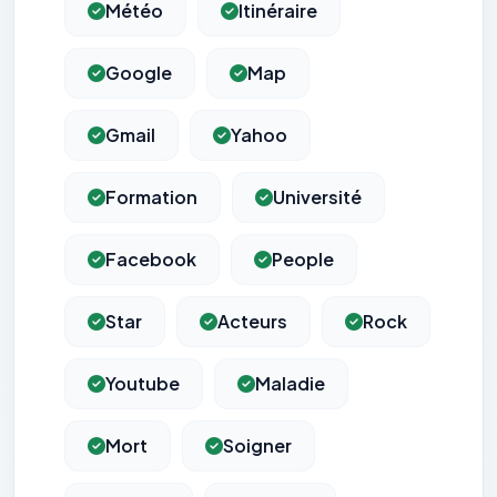
Météo
Itinéraire
Google
Map
Gmail
Yahoo
Formation
Université
Facebook
People
Star
Acteurs
Rock
Youtube
Maladie
Mort
Soigner