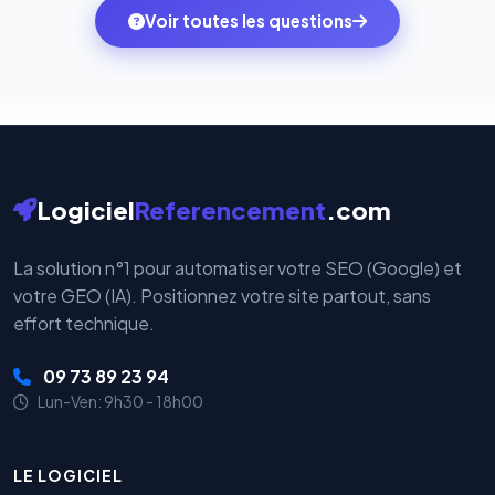
monde. Vos données bancaires ne transitent jamais
Voir toutes les questions
votre historique.
par nos serveurs — elles sont gérées directement et
cryptées par ces plateformes certifiées PCI DSS.
Logiciel
Referencement
.com
La solution n°1 pour automatiser votre SEO (Google) et
votre GEO (IA). Positionnez votre site partout, sans
effort technique.
09 73 89 23 94
Lun-Ven: 9h30 - 18h00
LE LOGICIEL