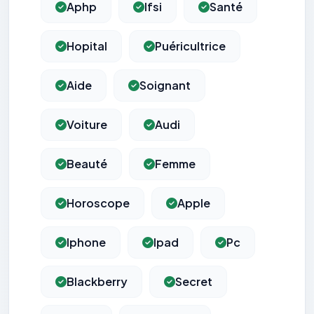
Aphp
Ifsi
Santé
Hopital
Puéricultrice
Aide
Soignant
Voiture
Audi
Beauté
Femme
Horoscope
Apple
Iphone
Ipad
Pc
Blackberry
Secret