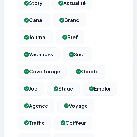
Story
Actualité
Canal
Grand
Journal
Bref
Vacances
Sncf
Covoiturage
Opodo
Job
Stage
Emploi
Agence
Voyage
Traffic
Coiffeur