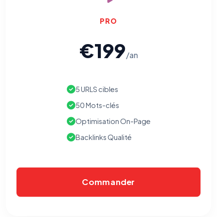
écrivez à
contact@logicielreferencement.com
. Détail :
Politique de
confidentialité
(section Traceurs dans les Courriels).
PRO
€199
/an
5 URLS cibles
50 Mots-clés
Optimisation On-Page
Backlinks Qualité
Commander