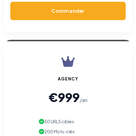
Commander
AGENCY
€999
/an
50 URLS cibles
200 Mots-clés