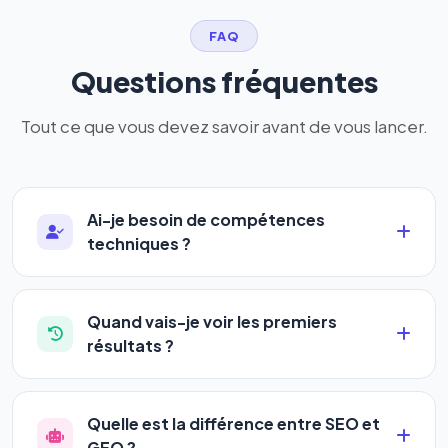
FAQ
Questions fréquentes
Tout ce que vous devez savoir avant de vous lancer.
Ai-je besoin de compétences
techniques ?
Absolument pas. Notre logiciel a été conçu pour
être accessible à
tous les profils
: artisans,
Quand vais-je voir les premiers
commerçants, auto-entrepreneurs, PME ou
résultats ?
agences. Pas de code, pas de configuration
La plupart de nos utilisateurs observent une
complexe — vous renseignez l'adresse de votre
amélioration de leur positionnement en
4 à 6
site, décrivez votre activité, et le logiciel gère tout
Quelle est la différence entre SEO et
semaines
. Le référencement est un marathon, pas
en automatique 24h/24.
GEO ?