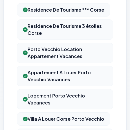
Residence De Tourisme *** Corse
Residence De Tourisme 3 étoiles
Corse
Porto Vecchio Location
Appartement Vacances
Appartement A Louer Porto
Vecchio Vacances
⚙️
Logement Porto Vecchio
Vacances
Cookies essentiels
TOUJOURS ACTIF
Nécessaires au fonctionnement du site : session, sécurité,
mémorisation de vos choix de consentement. Ils ne
Villa A Louer Corse Porto Vecchio
peuvent pas être désactivés.