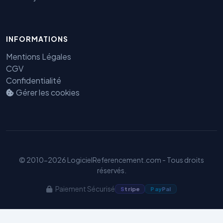
INFORMATIONS
Mentions Légales
CGV
Confidentialité
Gérer les cookies
Benjamin — Agent IA SEO &
GEO
© 2010-2026 LogicielReferencement.com - Tous droits
réservés.
Paiement Sécurisé
S
tripe
Pay
Pal