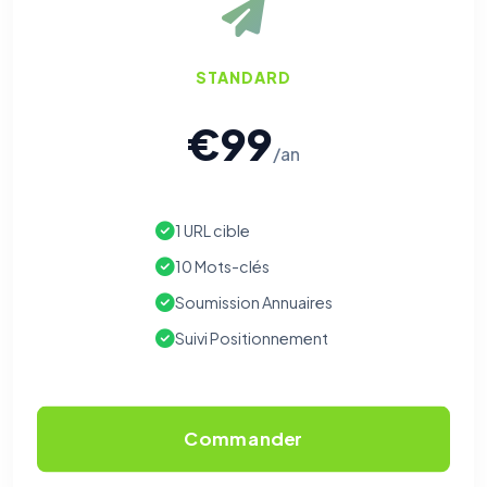
STANDARD
€99
/an
1 URL cible
10 Mots-clés
Soumission Annuaires
Suivi Positionnement
Commander