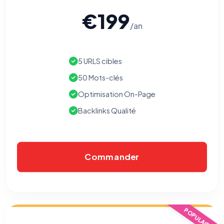
€199
/an
5 URLS cibles
50 Mots-clés
Optimisation On-Page
Backlinks Qualité
Commander
⚙️
Cookies essentiels
TOUJOURS ACTIF
POPULAIRE
Nécessaires au fonctionnement du site : session, sécurité,
mémorisation de vos choix de consentement. Ils ne