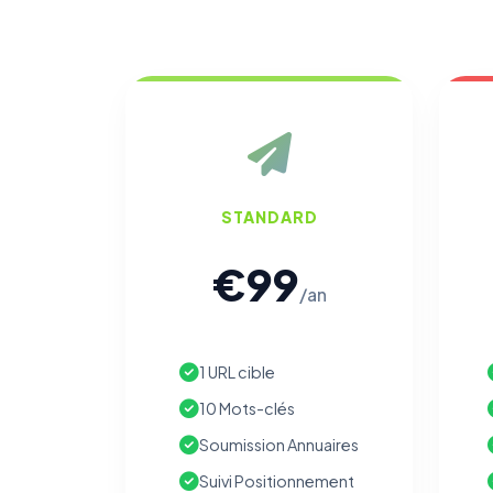
STANDARD
€99
/an
1 URL cible
10 Mots-clés
Soumission Annuaires
Suivi Positionnement