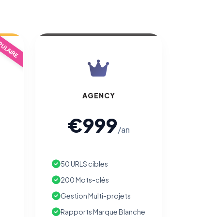
ULAIRE
AGENCY
€999
/an
50 URLS cibles
200 Mots-clés
Gestion Multi-projets
Rapports Marque Blanche