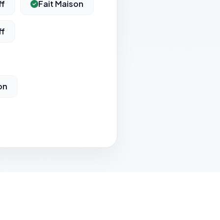
ff
Fait Maison
ff
on