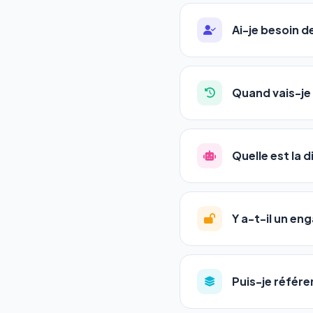
Ai-je besoin 
Absolument pas. Notre 
auto-entrepreneurs, P
Quand vais-je 
l'adresse de votre site,
La plupart de nos utili
référencement est un ma
Quelle est la 
progression
en automat
votre tableau de bord.
Le
SEO
(Search Engine 
GEO
(Generative Engine
Y a-t-il un e
Gemini et Perplexity
vo
deux simultanément et
Aucun engagement.
T
en un clic, ou en nous c
Puis-je référe
pas de frais cachés. Vot