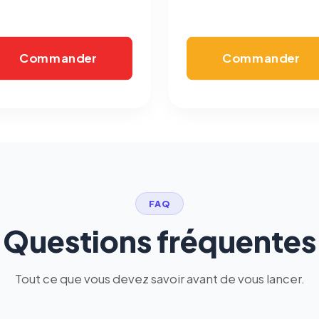
écrivez à
contact@logicielreferencement.com
. Détail :
Politique de
confidentialité
(section Traceurs dans les Courriels).
Commander
Commander
FAQ
Questions fréquentes
Tout ce que vous devez savoir avant de vous lancer.