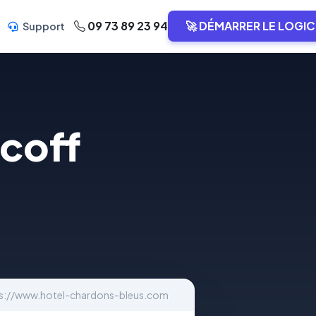
09 73 89 23 94
🚀 DÉMARRER LE LOGIC
Support
scoff
s://www.hotel-chardons-bleus.com