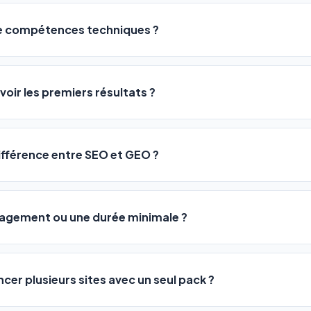
de compétences techniques ?
logiciel a été conçu pour être accessible à
tous les profils
: a
ME ou agences. Pas de code, pas de configuration complexe —
voir les premiers résultats ?
 décrivez votre activité, et le logiciel gère tout en automatiqu
sateurs observent une amélioration de leur positionnement en
4 
rathon, pas un sprint — mais notre logiciel
accélère considér
différence entre SEO et GEO ?
isant les actions SEO et GEO 24h/24. Vous suivez l'évolution 
Optimization) vous positionne sur les moteurs classiques : Goo
 Optimization) va plus loin : il fait en sorte que les IA généra
ngagement ou une durée minimale ?
us citent comme référence dans leurs réponses. Notre logiciel e
 automatiquement.
ous nos packs sont résiliables à tout moment, directement depu
ontactant par téléphone (09 73 89 23 94) ou via le support en li
ncer plusieurs sites avec un seul pack ?
re liberté est totale.