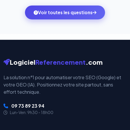
des systèmes de paiement les plus sécurisés au
ambitions du moment — sans perdre vos données ni
monde. Vos données bancaires ne transitent jamais
Voir toutes les questions
votre historique.
par nos serveurs — elles sont gérées directement et
cryptées par ces plateformes certifiées PCI DSS.
Logiciel
Referencement
.com
La solution n°1 pour automatiser votre SEO (Google) et
votre GEO (IA). Positionnez votre site partout, sans
effort technique.
09 73 89 23 94
Lun-Ven: 9h30 - 18h00