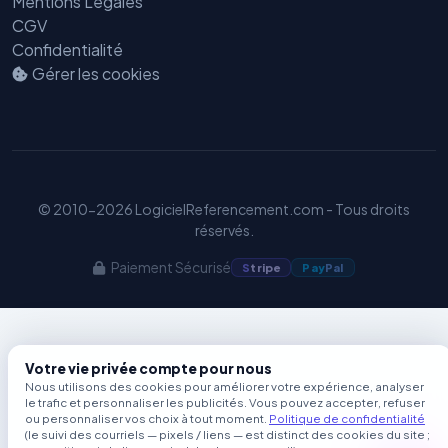
Mentions Légales
GEO
CGV
Confidentialité
Gérer les cookies
© 2010-2026 LogicielReferencement.com - Tous droits
réservés.
Paiement Sécurisé
S
tripe
Pay
Pal
Votre vie privée compte pour nous
Nous utilisons des cookies pour améliorer votre expérience, analyser
le trafic et personnaliser les publicités. Vous pouvez accepter, refuser
ou personnaliser vos choix à tout moment.
Politique de confidentialité
(le suivi des courriels — pixels / liens — est distinct des cookies du site ;