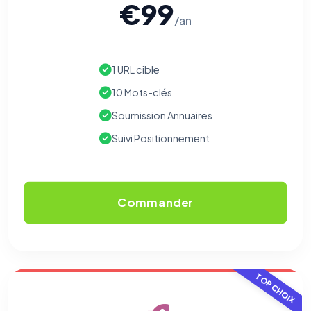
€99
/an
1 URL cible
10 Mots-clés
Soumission Annuaires
⚙️
Suivi Positionnement
Cookies essentiels
TOUJOURS ACTIF
Nécessaires au fonctionnement du site : session, sécurité,
mémorisation de vos choix de consentement. Ils ne
Commander
peuvent pas être désactivés.
Cookies analytiques
Nous aident à comprendre comment vous utilisez le site
(pages visitées, durée de visite) pour l'améliorer. Données
TOP CHOIX
anonymisées via Google Analytics.