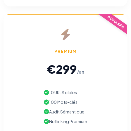
POPULAIRE
PREMIUM
€299
/an
10 URLS cibles
100 Mots-clés
Audit Sémantique
Netlinking Premium