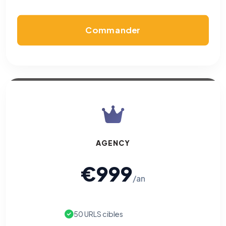
Commander
AGENCY
€999
/an
50 URLS cibles