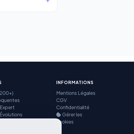
que.
 sécurisés au monde.
ectement et cryptées
Benjamin — Agent IA SEO &
GEO
S
INFORMATIONS
(7200+)
Mentions Légales
équentes
CGV
 Expert
Confidentialité
 Évolutions
Gérer les
cookies