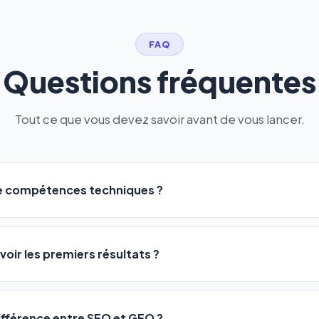
FAQ
Questions fréquentes
Tout ce que vous devez savoir avant de vous lancer.
de compétences techniques ?
logiciel a été conçu pour être accessible à
tous les profils
: a
ME ou agences. Pas de code, pas de configuration complexe —
voir les premiers résultats ?
 décrivez votre activité, et le logiciel gère tout en automatiqu
sateurs observent une amélioration de leur positionnement en
4 
rathon, pas un sprint — mais notre logiciel
accélère considér
différence entre SEO et GEO ?