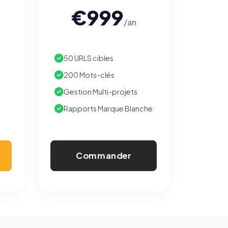
€999
/an
50 URLS cibles
200 Mots-clés
Gestion Multi-projets
Rapports Marque Blanche
Commander