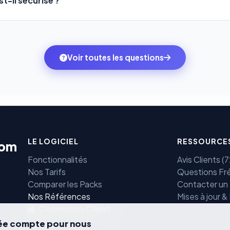
t-il sécurisé ?
mbitions du moment — sans perdre vos données ni votre histori
sons
Stripe
et
PayPal
, deux des systèmes de paiement les plus
ne transitent jamais par nos serveurs — elles sont gérées dir
rtifiées PCI DSS.
Voir toutes les questions
LE LOGICIEL
RESSOURCE
com
Fonctionnalités
Avis Clients 
Nos Tarifs
Questions Fr
Comparer les Packs
Contacter un
e
Nos Références
Mises à jour &
Connexion Client
vée compte pour nous