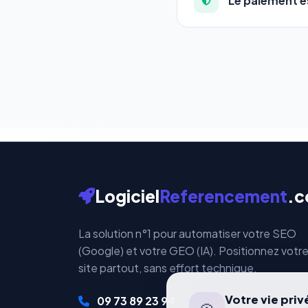
Le paiement es
qui correspond à vos a
Totalement. Nous utili
Vos données bancaires 
par ces plateformes ce
Logiciel
Referencement
.
La solution n°1 pour automatiser votre SEO
(Google) et votre GEO (IA). Positionnez votr
site partout, sans effort technique.
Votre vie pri
09 73 89 23 94