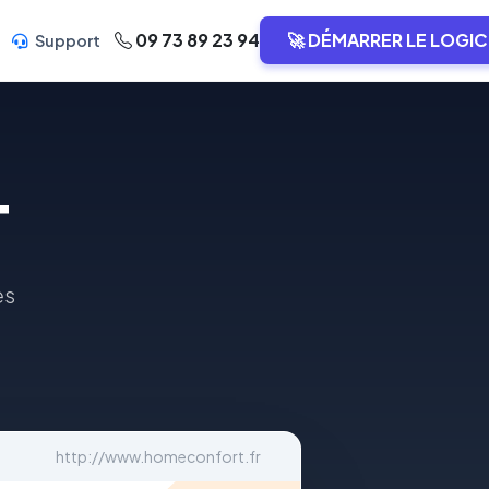
09 73 89 23 94
🚀 DÉMARRER LE LOGIC
Support
T
es
http://www.homeconfort.fr