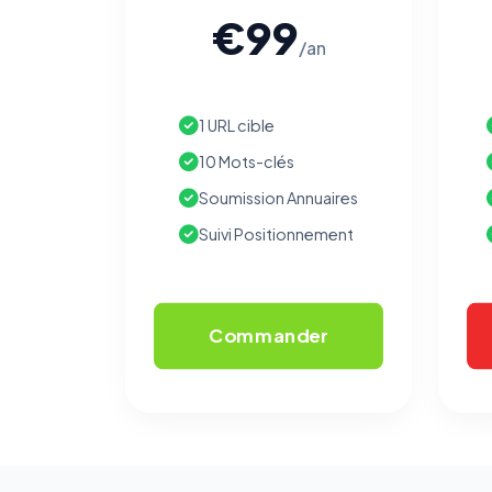
€99
/an
1 URL cible
10 Mots-clés
Soumission Annuaires
Suivi Positionnement
Commander