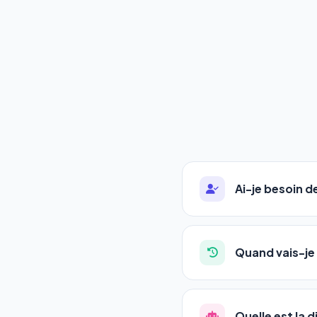
Ai-je besoin 
Absolument pas. Notre 
auto-entrepreneurs, P
Quand vais-je 
l'adresse de votre site,
La plupart de nos utili
référencement est un ma
Quelle est la 