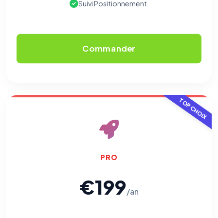
Suivi Positionnement
Traceurs des courriels
HORS SITE WEB
Les e-mails peuvent contenir un pixel d'ouverture et des liens
traçants (Art. 82 loi Informatique et Libertés ; recommandation CNIL
Commander
pixels 2026 / FAQ juillet 2026).
Ce suivi n'est pas géré par ce
bandeau cookies
(cadre distinct du site web). Pour vous y
opposer : utilisez le
lien dédié en pied de chaque courriel
(« Pour
vous opposer à ce suivi ») — sans vous désinscrire des envois — ou
écrivez à
contact@logicielreferencement.com
. Détail :
Politique de
confidentialité
(section Traceurs dans les Courriels).
TOP CHOIX
PRO
€199
/an