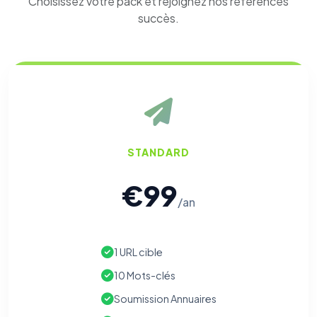
Choisissez votre pack et rejoignez nos références
succès.
⚙️
Cookies essentiels
TOUJOURS ACTIF
Nécessaires au fonctionnement du site : session, sécurité,
mémorisation de vos choix de consentement. Ils ne
STANDARD
peuvent pas être désactivés.
€99
Cookies analytiques
/an
Nous aident à comprendre comment vous utilisez le site
(pages visitées, durée de visite) pour l'améliorer. Données
anonymisées via Google Analytics.
1 URL cible
Cookies marketing
10 Mots-clés
Permettent d'afficher des publicités pertinentes et de
mesurer l'efficacité de nos campagnes (Google Ads,
Soumission Annuaires
Meta/Facebook). Vous pouvez les refuser sans impact sur
votre navigation.