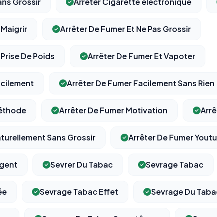
ans Grossir
Arrêter Cigarette électronique
 Maigrir
Arrêter De Fumer Et Ne Pas Grossir
 Prise De Poids
Arrêter De Fumer Et Vapoter
acilement
Arrêter De Fumer Facilement Sans Rien
Méthode
Arrêter De Fumer Motivation
Arrê
turellement Sans Grossir
Arrêter De Fumer Yout
rgent
Sevrer Du Tabac
Sevrage Tabac
ée
Sevrage Tabac Effet
Sevrage Du Taba