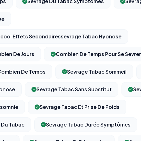
mps
Sevrage Du Tabac Symptômes
Sevra
pe
lcool Effets Secondairessevrage Tabac Hypnose
bien De Jours
Combien De Temps Pour Se Sevrer
Combien De Temps
Sevrage Tabac Sommeil
ypnose
Sevrage Tabac Sans Substitut
Se
nsomnie
Sevrage Tabac Et Prise De Poids
 Du Tabac
Sevrage Tabac Durée Symptômes