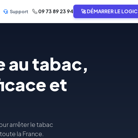
09 73 89 23 94
🚀 DÉMARRER LE LOGIC
Support
e au tabac,
icace et
ur arrêter le tabac
toute la France.