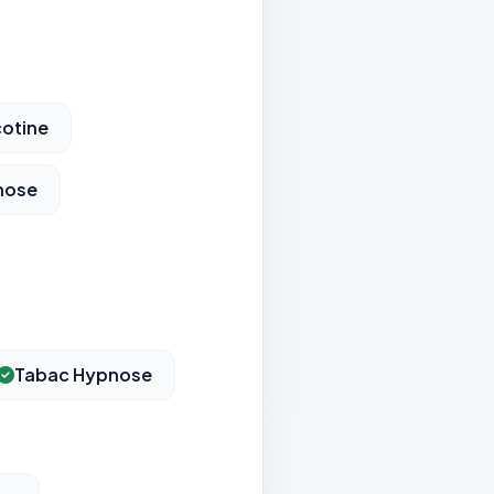
cotine
nose
Tabac Hypnose