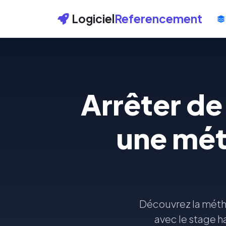
Logiciel
Referencement
Arrêter de
une mét
Découvrez la métho
avec le stage h