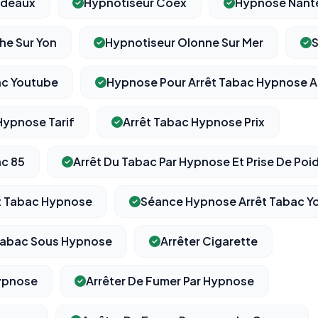
rdeaux
Hypnotiseur Coex
Hypnose Nant
he Sur Yon
Hypnotiseur Olonne Sur Mer
⚙️
ac Youtube
Hypnose Pour Arrêt Tabac Hypnose Ar
Hypnose Tarif
Arrêt Tabac Hypnose Prix
Cookies essentiels
TOUJOURS ACTIF
Nécessaires au fonctionnement du site : session, sécurité,
mémorisation de vos choix de consentement. Ils ne peuvent
ac 85
Arrêt Du Tabac Par Hypnose Et Prise De Poi
pas être désactivés.
t Tabac Hypnose
Séance Hypnose Arrêt Tabac Y
Cookies analytiques
Nous aident à comprendre comment vous utilisez le site
Tabac Sous Hypnose
Arrêter Cigarette
(pages visitées, durée de visite) pour l'améliorer. Données
anonymisées via Google Analytics.
Hypnose
Arrêter De Fumer Par Hypnose
Cookies marketing