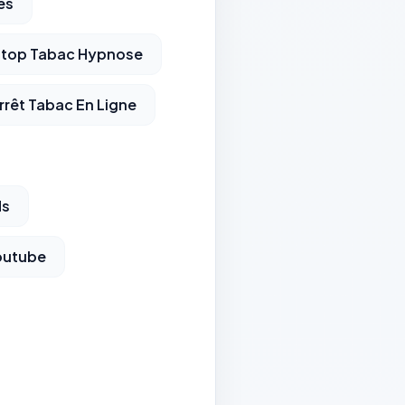
es
Stop Tabac Hypnose
rêt Tabac En Ligne
ds
outube