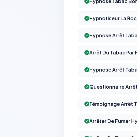
Hypnose Tabac Bo
Hypnotiseur La Roc
Hypnose Arrêt Tab
Arrêt Du Tabac Par 
Hypnose Arrêt Tab
Questionnaire Arrê
Témoignage Arrêt 
Arrêter De Fumer 