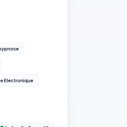
'hypnose
te Electronique