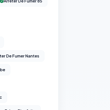
Arrêter De Fumer 85
ter De Fumer Nantes
ube
c