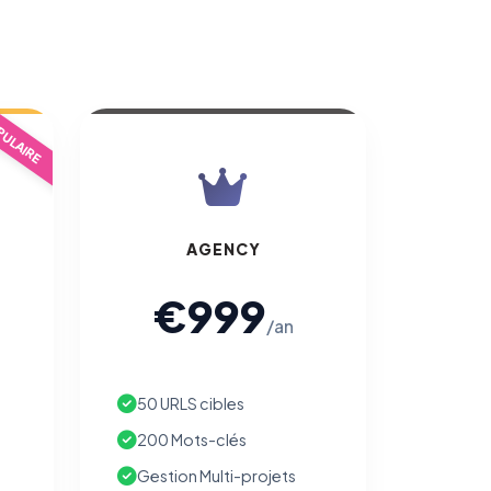
ULAIRE
AGENCY
€999
/an
50 URLS cibles
200 Mots-clés
Gestion Multi-projets