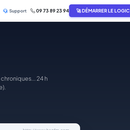
09 73 89 23 94
🚀 DÉMARRER LE LOGIC
Support
 chroniques... 24 h
e).