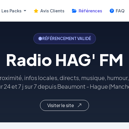
Les Packs
Avis Clients
Références
FAQ
RÉFÉRENCEMENT VALIDÉ
Radio HAG' FM
oximité, infos locales, directs, musique, humour,
r 24 et 7 j sur 7 depuis Beaumont - Hague (Manch
Visiter le site