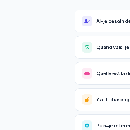
Ai-je besoin 
Absolument pas. Notre 
auto-entrepreneurs, P
Quand vais-je 
l'adresse de votre site,
La plupart de nos utili
référencement est un ma
Quelle est la 
progression
en automat
votre tableau de bord.
Le
SEO
(Search Engine 
GEO
(Generative Engine
Y a-t-il un e
Gemini et Perplexity
vo
deux simultanément et
Aucun engagement.
T
en un clic, ou en nous c
Puis-je référe
pas de frais cachés. Vot