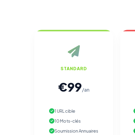
STANDARD
€99
/an
1 URL cible
10 Mots-clés
Soumission Annuaires