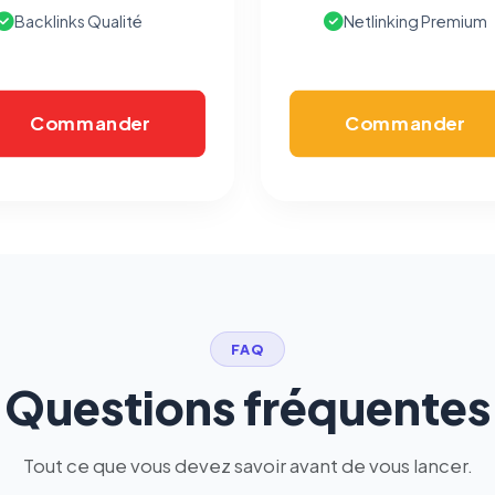
mesurer l'efficacité de nos campagnes (Google Ads,
Backlinks Qualité
Netlinking Premium
Meta/Facebook). Vous pouvez les refuser sans impact sur
votre navigation.
Commander
Commander
Traceurs des courriels
HORS SITE WEB
Les e-mails peuvent contenir un pixel d'ouverture et des liens
traçants (Art. 82 loi Informatique et Libertés ; recommandation CNIL
pixels 2026 / FAQ juillet 2026).
Ce suivi n'est pas géré par ce
bandeau cookies
(cadre distinct du site web). Pour vous y
opposer : utilisez le
lien dédié en pied de chaque courriel
(« Pour
vous opposer à ce suivi ») — sans vous désinscrire des envois — ou
écrivez à
contact@logicielreferencement.com
. Détail :
Politique de
confidentialité
(section Traceurs dans les Courriels).
FAQ
Questions fréquentes
Tout ce que vous devez savoir avant de vous lancer.