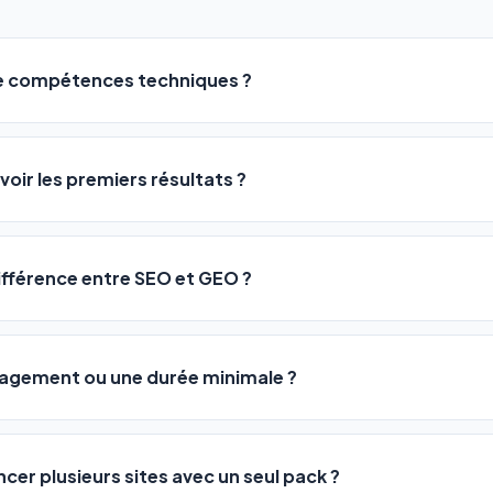
de compétences techniques ?
logiciel a été conçu pour être accessible à
tous les profils
: a
ME ou agences. Pas de code, pas de configuration complexe —
voir les premiers résultats ?
 décrivez votre activité, et le logiciel gère tout en automatiqu
sateurs observent une amélioration de leur positionnement en
4 
rathon, pas un sprint — mais notre logiciel
accélère considér
différence entre SEO et GEO ?
isant les actions SEO et GEO 24h/24. Vous suivez l'évolution 
Optimization) vous positionne sur les moteurs classiques : Goo
 Optimization) va plus loin : il fait en sorte que les IA généra
ngagement ou une durée minimale ?
us citent comme référence dans leurs réponses. Notre logiciel e
 automatiquement.
ous nos packs sont résiliables à tout moment, directement depu
ontactant par téléphone (09 73 89 23 94) ou via le support en li
ncer plusieurs sites avec un seul pack ?
re liberté est totale.