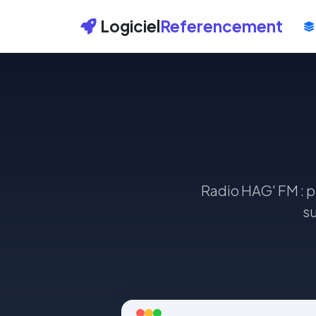
Logiciel
Referencement
Radio HAG' FM : pr
su