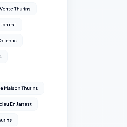
Vente Thurins
Jarrest
rlienas
s
e Maison Thurins
cieu En Jarrest
hurins