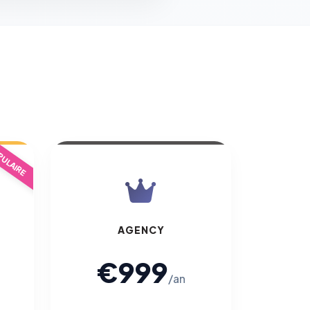
ULAIRE
AGENCY
€999
/an