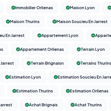
Immobilier Orlienas
Maison Lyon
Maison Thurins
Maison Soucieu En Jarrest
⚙️
u En Jarrest
Appartement Lyon
Apparte
Cookies essentiels
TOUJOURS ACTIF
ns
Appartement Orlienas
Terrain Lyon
Nécessaires au fonctionnement du site : session, sécurité,
mémorisation de vos choix de consentement. Ils ne peuvent
pas être désactivés.
 Jarrest
Terrain Brignaisn
Terrains Thurin
Cookies analytiques
Estimation Lyon
Estimation Soucieu En Jarr
Nous aident à comprendre comment vous utilisez le site
(pages visitées, durée de visite) pour l'améliorer. Données
anonymisées via Google Analytics.
Estimation Thurins
Estimation Orlienas
arrest
Achat Brignais
Achat Thurins
Cookies marketing