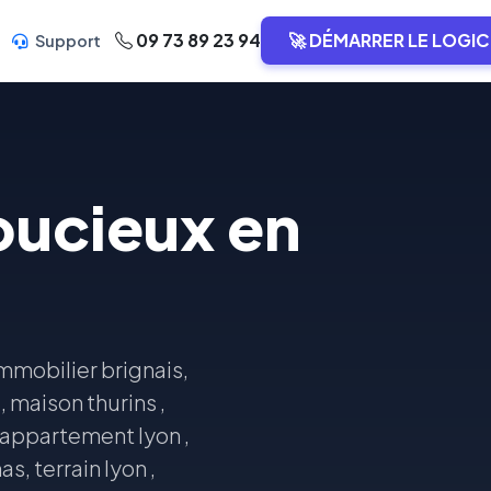
09 73 89 23 94
🚀 DÉMARRER LE LOGIC
Support
oucieux en
immobilier brignais,
, maison thurins ,
 appartement lyon ,
, terrain lyon ,