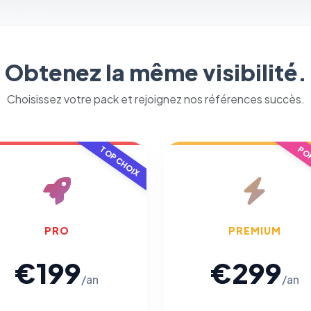
Obtenez la même visibilité.
Choisissez votre pack et rejoignez nos références succès.
TOP CHOIX
POP
PRO
PREMIUM
€199
€299
/an
/an