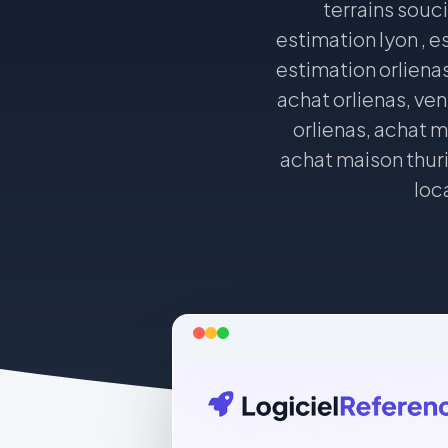
terrains soucie
estimation lyon , e
estimation orlienas
achat orlienas, ven
orlienas, achat m
achat maison thurin
loca