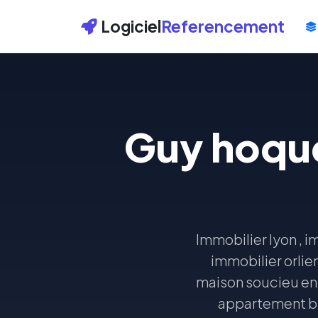
Logiciel
Referencement
Guy hoque
Immobilier lyon , i
immobilier orlien
maison soucieu en 
appartement bri