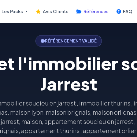
Les Packs
Avis Clients
Références
FAQ
RÉFÉRENCEMENT VALIDÉ
t l'immobilier s
Jarrest
mmobilier soucieu en jarrest , immobilier thurins , 
as, maison lyon, maison brignais, maison orlienas 
jarrest, maison, appartement soucieu en jarrest ,
gnais, appartement thurins , appartement orlienas