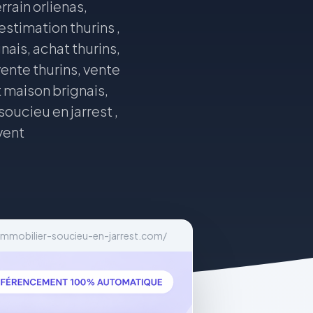
errain orlienas,
estimation thurins ,
nais, achat thurins,
vente thurins, vente
t maison brignais,
soucieu en jarrest ,
 vent
mmobilier-soucieu-en-jarrest.com/