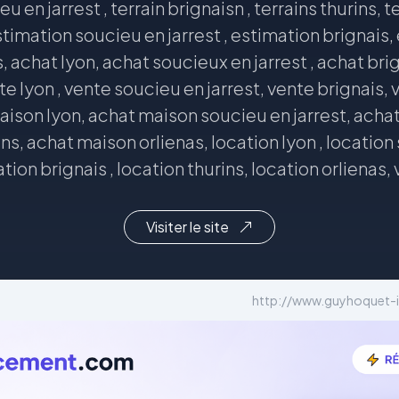
u en jarrest , terrain brignaisn , terrains thurins, t
stimation soucieu en jarrest , estimation brignais, 
, achat lyon, achat soucieux en jarrest , achat brig
te lyon , vente soucieu en jarrest, vente brignais, 
aison lyon, achat maison soucieu en jarrest, acha
s, achat maison orlienas, location lyon , location 
tion brignais , location thurins, location orlienas,
Visiter le site
http://www.guyhoquet-i