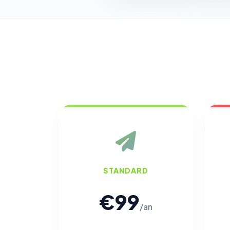
STANDARD
€99
/an