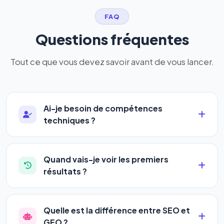
FAQ
Questions fréquentes
Tout ce que vous devez savoir avant de vous lancer.
Ai-je besoin de compétences
techniques ?
Absolument pas. Notre logiciel a été conçu pour
être accessible à
tous les profils
: artisans,
Quand vais-je voir les premiers
commerçants, auto-entrepreneurs, PME ou
résultats ?
agences. Pas de code, pas de configuration
La plupart de nos utilisateurs observent une
complexe — vous renseignez l'adresse de votre
amélioration de leur positionnement en
4 à 6
site, décrivez votre activité, et le logiciel gère tout
Quelle est la différence entre SEO et
semaines
. Le référencement est un marathon, pas
en automatique 24h/24.
GEO ?