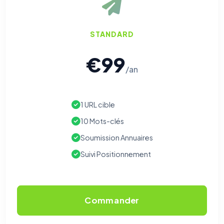
Les e-mails peuvent contenir un pixel d'ouverture et des liens
traçants (Art. 82 loi Informatique et Libertés ; recommandation CNIL
pixels 2026 / FAQ juillet 2026).
Ce suivi n'est pas géré par ce
bandeau cookies
(cadre distinct du site web). Pour vous y
opposer : utilisez le
lien dédié en pied de chaque courriel
(« Pour
STANDARD
vous opposer à ce suivi ») — sans vous désinscrire des envois — ou
écrivez à
contact@logicielreferencement.com
. Détail :
Politique de
confidentialité
(section Traceurs dans les Courriels).
€99
/an
1 URL cible
10 Mots-clés
Soumission Annuaires
Suivi Positionnement
Commander