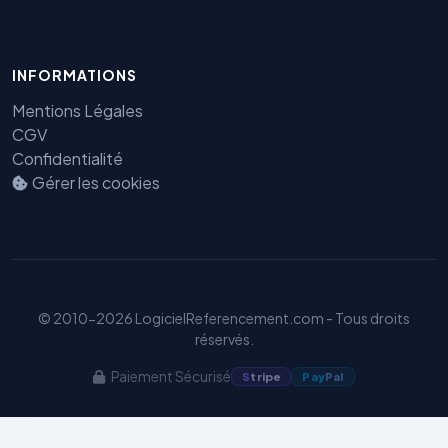
INFORMATIONS
Mentions Légales
CGV
Benjamin — Agent IA SEO &
Confidentialité
GEO
Gérer les cookies
© 2010-2026 LogicielReferencement.com - Tous droits
réservés.
Paiement Sécurisé
S
tripe
Pay
Pal