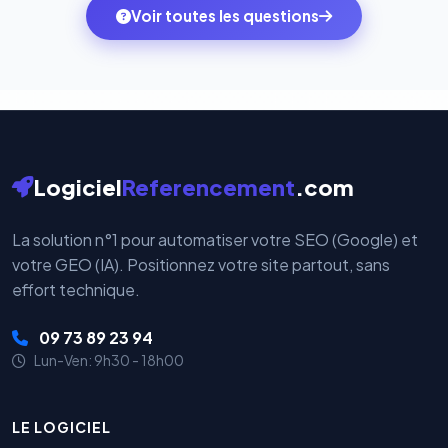
monde. Vos données bancaires ne transitent jamais
Voir toutes les questions
votre historique.
par nos serveurs — elles sont gérées directement et
cryptées par ces plateformes certifiées PCI DSS.
Logiciel
Referencement
.com
La solution n°1 pour automatiser votre SEO (Google) et
votre GEO (IA). Positionnez votre site partout, sans
effort technique.
09 73 89 23 94
Lun-Ven: 9h30 - 18h00
LE LOGICIEL