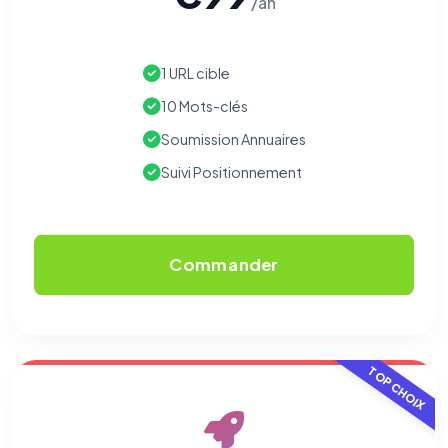
/an
1 URL cible
10 Mots-clés
Soumission Annuaires
Suivi Positionnement
Commander
TOP CHOIX