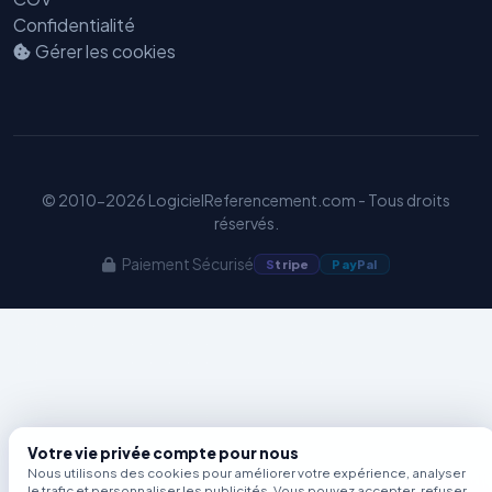
Confidentialité
Benjamin — Agent IA SEO &
Gérer les cookies
GEO
© 2010-2026 LogicielReferencement.com - Tous droits
réservés.
Paiement Sécurisé
S
tripe
Pay
Pal
Votre vie privée compte pour nous
Nous utilisons des cookies pour améliorer votre expérience, analyser
le trafic et personnaliser les publicités. Vous pouvez accepter, refuser