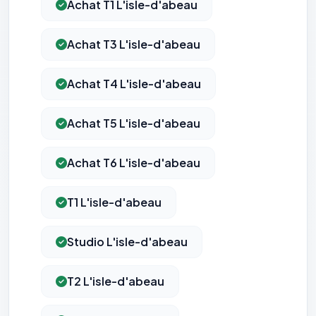
Achat T1 L'isle-d'abeau
Achat T3 L'isle-d'abeau
Achat T4 L'isle-d'abeau
Achat T5 L'isle-d'abeau
⚙️
Achat T6 L'isle-d'abeau
Cookies essentiels
TOUJOURS ACTIF
T1 L'isle-d'abeau
Nécessaires au fonctionnement du site : session, sécurité,
mémorisation de vos choix de consentement. Ils ne
peuvent pas être désactivés.
Studio L'isle-d'abeau
Cookies analytiques
T2 L'isle-d'abeau
Nous aident à comprendre comment vous utilisez le site
(pages visitées, durée de visite) pour l'améliorer. Données
anonymisées via Google Analytics.