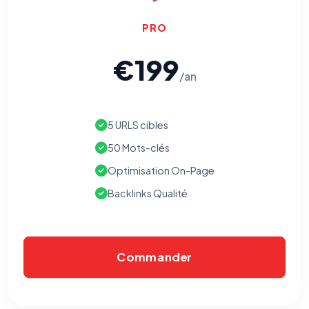
PRO
€199
/an
5 URLS cibles
50 Mots-clés
Optimisation On-Page
Backlinks Qualité
Commander