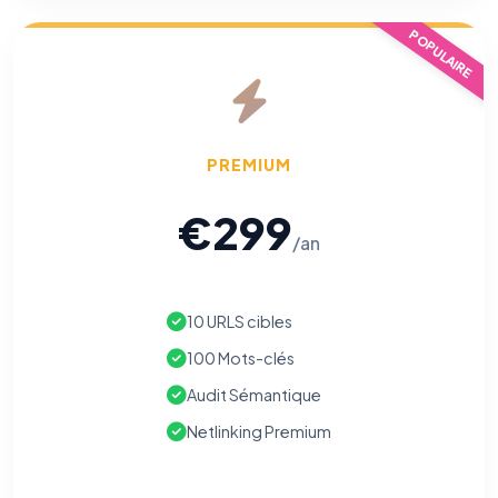
POPULAIRE
PREMIUM
€299
/an
10 URLS cibles
100 Mots-clés
Audit Sémantique
Netlinking Premium