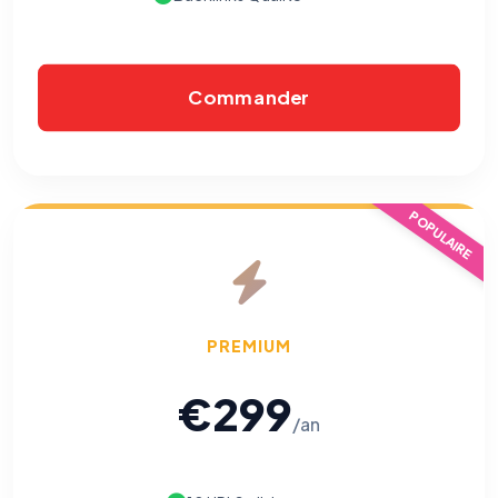
traçants (Art. 82 loi Informatique et Libertés ; recommandation CNIL
pixels 2026 / FAQ juillet 2026).
Ce suivi n'est pas géré par ce
bandeau cookies
(cadre distinct du site web). Pour vous y
opposer : utilisez le
lien dédié en pied de chaque courriel
(« Pour
vous opposer à ce suivi ») — sans vous désinscrire des envois — ou
écrivez à
contact@logicielreferencement.com
. Détail :
Politique de
Commander
confidentialité
(section Traceurs dans les Courriels).
POPULAIRE
PREMIUM
€299
/an