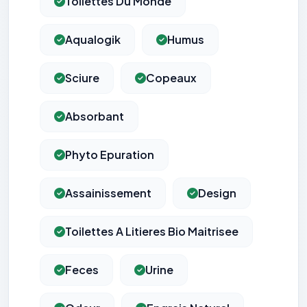
Toilettes Du Monde
Aqualogik
Humus
Sciure
Copeaux
Absorbant
Phyto Epuration
Assainissement
Design
Toilettes A Litieres Bio Maitrisee
Feces
Urine