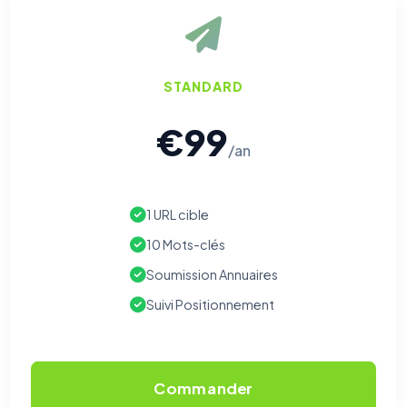
STANDARD
€99
/an
1 URL cible
10 Mots-clés
Soumission Annuaires
Suivi Positionnement
Commander