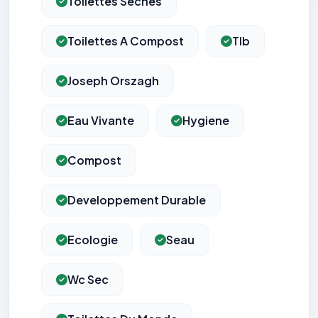
Toilettes Seches
Toilettes A Compost
Tlb
Joseph Orszagh
Eau Vivante
Hygiene
Compost
Developpement Durable
Ecologie
Seau
Wc Sec