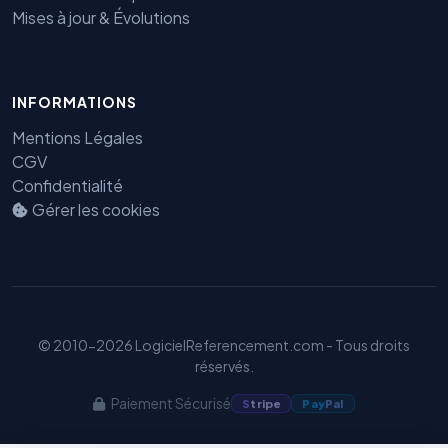
Mises à jour & Évolutions
INFORMATIONS
Benjamin — Agent IA SEO &
Mentions Légales
GEO
CGV
Confidentialité
Gérer les cookies
© 2010-2026 LogicielReferencement.com - Tous droits
réservés.
Paiement Sécurisé
S
tripe
Pay
Pal