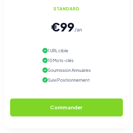
STANDARD
€99
/an
1 URL cible
10 Mots-clés
Soumission Annuaires
Suivi Positionnement
Commander
⚙️