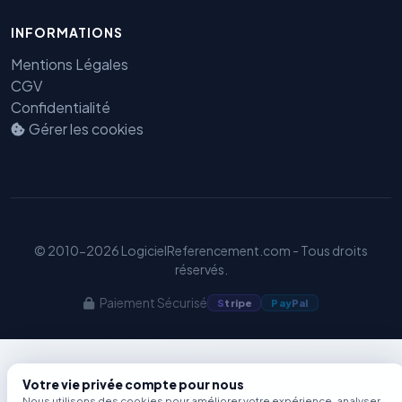
INFORMATIONS
Benjamin — Agent IA SEO &
Mentions Légales
GEO
CGV
Confidentialité
Gérer les cookies
© 2010-2026 LogicielReferencement.com - Tous droits
réservés.
Paiement Sécurisé
S
tripe
Pay
Pal
Votre vie privée compte pour nous
Nous utilisons des cookies pour améliorer votre expérience, analyser