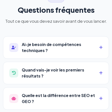
Questions fréquentes
Tout ce que vous devez savoir avant de vous lancer.
Ai-je besoin de compétences
techniques ?
Absolument pas. Notre logiciel a été conçu pour
être accessible à
tous les profils
: artisans,
Quand vais-je voir les premiers
commerçants, auto-entrepreneurs, PME ou
résultats ?
agences. Pas de code, pas de configuration
La plupart de nos utilisateurs observent une
complexe — vous renseignez l'adresse de votre
amélioration de leur positionnement en
4 à 6
site, décrivez votre activité, et le logiciel gère tout
Quelle est la différence entre SEO et
semaines
. Le référencement est un marathon, pas
en automatique 24h/24.
GEO ?
un sprint — mais notre logiciel
accélère