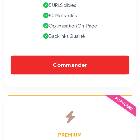
5 URLS cibles
50 Mots-clés
Optimisation On-Page
Backlinks Qualité
Commander
⚙️
POPULAIRE
Cookies essentiels
TOUJOURS ACTIF
Nécessaires au fonctionnement du site : session, sécurité,
mémorisation de vos choix de consentement. Ils ne
peuvent pas être désactivés.
PREMIUM