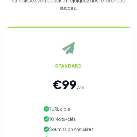
Choisissez votre pack et rejoignez nos références
succès.
STANDARD
€99
/an
1 URL cible
10 Mots-clés
Soumission Annuaires