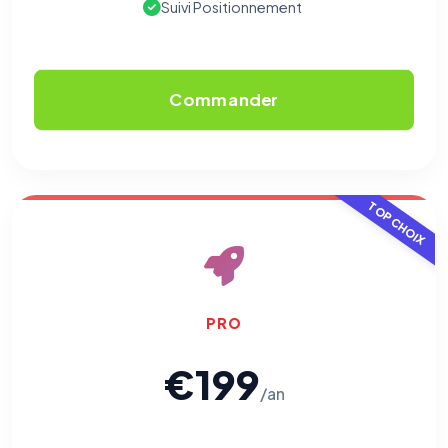
Suivi Positionnement
Commander
TOP CHOIX
PRO
€199
/an