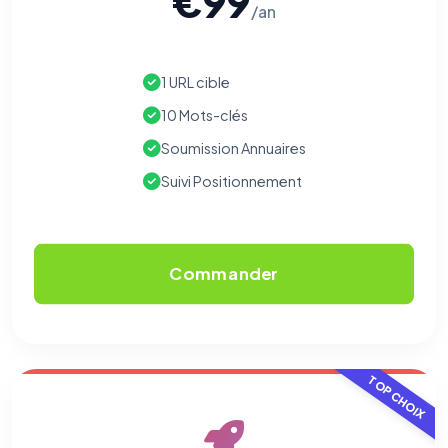
€99
/an
1 URL cible
10 Mots-clés
Soumission Annuaires
Suivi Positionnement
Commander
TOP CHOIX