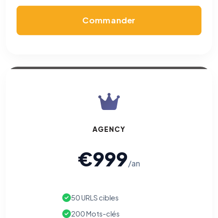
confidentialité
(section Traceurs dans les Courriels).
Commander
AGENCY
€999
/an
50 URLS cibles
200 Mots-clés