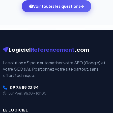
ambitions du moment — sans perdre vos données ni
monde. Vos données bancaires ne transitent jamais
Voir toutes les questions
votre historique.
par nos serveurs — elles sont gérées directement et
cryptées par ces plateformes certifiées PCI DSS.
Logiciel
Referencement
.com
La solution n°1 pour automatiser votre SEO (Google) et
votre GEO (IA). Positionnez votre site partout, sans
effort technique.
09 73 89 23 94
Lun-Ven: 9h30 - 18h00
LE LOGICIEL