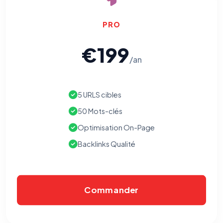
PRO
€199
/an
5 URLS cibles
50 Mots-clés
Optimisation On-Page
Backlinks Qualité
Commander
⚙️