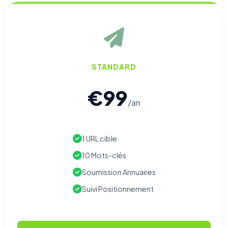
STANDARD
€99
/an
1 URL cible
10 Mots-clés
Soumission Annuaires
Suivi Positionnement