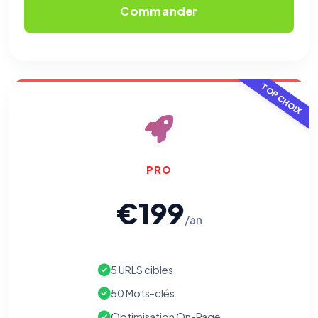
Commander
TOP CHOIX
PRO
€199
/an
5 URLS cibles
50 Mots-clés
Optimisation On-Page