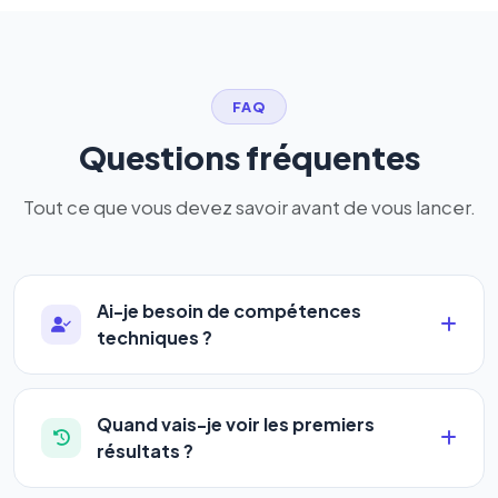
FAQ
Questions fréquentes
Tout ce que vous devez savoir avant de vous lancer.
Ai-je besoin de compétences
techniques ?
Absolument pas. Notre logiciel a été conçu pour
être accessible à
tous les profils
: artisans,
Quand vais-je voir les premiers
commerçants, auto-entrepreneurs, PME ou
résultats ?
agences. Pas de code, pas de configuration