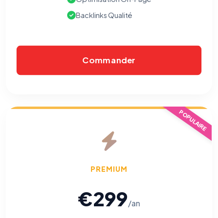
Backlinks Qualité
⚙️
Cookies essentiels
TOUJOURS ACTIF
Nécessaires au fonctionnement du site : session, sécurité,
Commander
mémorisation de vos choix de consentement. Ils ne
peuvent pas être désactivés.
Cookies analytiques
Nous aident à comprendre comment vous utilisez le site
POPULAIRE
(pages visitées, durée de visite) pour l'améliorer. Données
anonymisées via Google Analytics.
Cookies marketing
Permettent d'afficher des publicités pertinentes et de
mesurer l'efficacité de nos campagnes (Google Ads,
PREMIUM
Meta/Facebook). Vous pouvez les refuser sans impact sur
votre navigation.
€299
/an
Traceurs des courriels
HORS SITE WEB
Les e-mails peuvent contenir un pixel d'ouverture et des liens