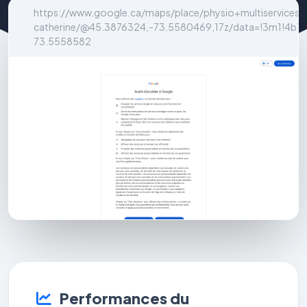
https://www.google.ca/maps/place/physio+multiservices+v
catherine/@45.3876324,-73.5580469,17z/data=!3m1!4b
73.5558582
Performances du