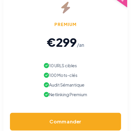
PREMIUM
€299
/an
10 URLS cibles
100 Mots-clés
Audit Sémantique
Netlinking Premium
Commander