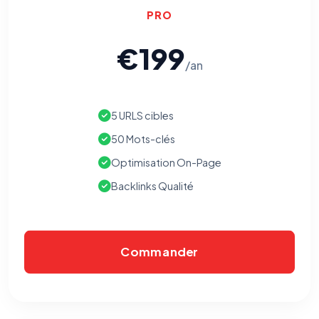
PRO
€199
/an
5 URLS cibles
50 Mots-clés
Optimisation On-Page
Backlinks Qualité
Commander
⚙️
Cookies essentiels
TOUJOURS ACTIF