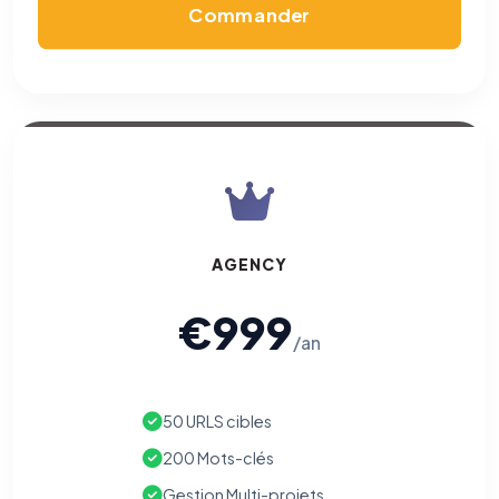
Commander
AGENCY
€999
/an
50 URLS cibles
200 Mots-clés
Gestion Multi-projets