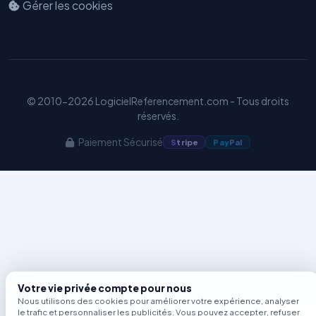
Gérer les cookies
Benjamin — Agent IA SEO &
GEO
© 2010-2026 LogicielReferencement.com - Tous droits
réservés.
Paiement Sécurisé
S
tripe
Pay
Pal
Votre vie privée compte pour nous
Nous utilisons des cookies pour améliorer votre expérience, analyser
le trafic et personnaliser les publicités. Vous pouvez accepter, refuser