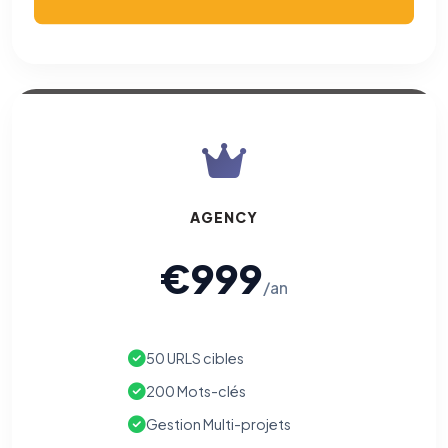
AGENCY
€999
/an
50 URLS cibles
200 Mots-clés
Gestion Multi-projets