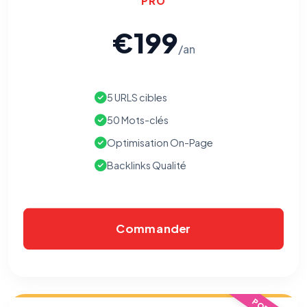
PRO
€199
/an
5 URLS cibles
50 Mots-clés
Optimisation On-Page
Backlinks Qualité
Commander