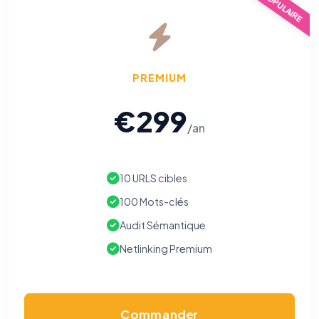
POPULAIRE
PREMIUM
€299
/an
10 URLS cibles
100 Mots-clés
Audit Sémantique
Netlinking Premium
Commander