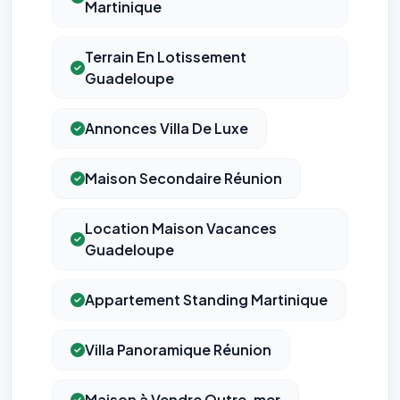
Martinique
opposer : utilisez le
lien dédié en pied de chaque courriel
(« Pour
vous opposer à ce suivi ») — sans vous désinscrire des envois — ou
écrivez à
contact@logicielreferencement.com
. Détail :
Politique de
confidentialité
(section Traceurs dans les Courriels).
Terrain En Lotissement
Guadeloupe
Annonces Villa De Luxe
Maison Secondaire Réunion
Location Maison Vacances
Guadeloupe
Appartement Standing Martinique
Villa Panoramique Réunion
Maison à Vendre Outre-mer