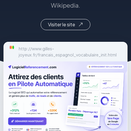
Wikipedia.
Visiter le site
http://www.gilles-
joyeux.fr/francais_espagnol_vocabulaire_init.html