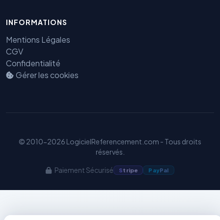
INFORMATIONS
Mentions Légales
Benjamin — Agent IA SEO &
CGV
GEO
Confidentialité
Gérer les cookies
© 2010-2026 LogicielReferencement.com - Tous droits
réservés.
Paiement Sécurisé
S
tripe
Pay
Pal