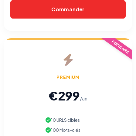
Commander
POPULAIRE
PREMIUM
€299
/an
10 URLS cibles
100 Mots-clés