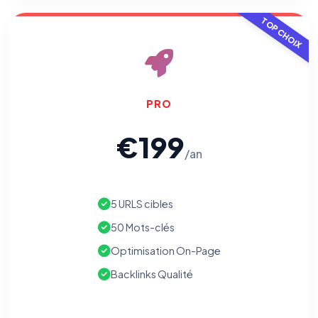
pixels 2026 / FAQ juillet 2026).
Ce suivi n'est pas géré par ce
bandeau cookies
(cadre distinct du site web). Pour vous y
TOP CHOIX
opposer : utilisez le
lien dédié en pied de chaque courriel
(« Pour
vous opposer à ce suivi ») — sans vous désinscrire des envois — ou
écrivez à
contact@logicielreferencement.com
. Détail :
Politique de
confidentialité
(section Traceurs dans les Courriels).
PRO
€199
/an
5 URLS cibles
50 Mots-clés
Optimisation On-Page
Backlinks Qualité