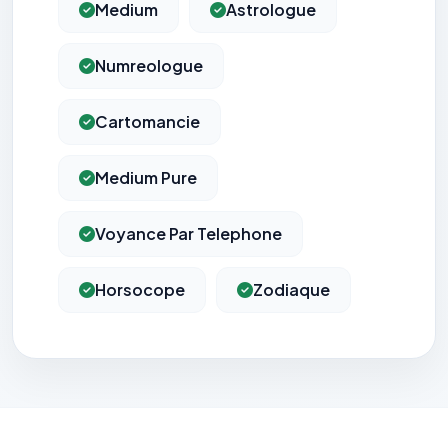
Medium
Astrologue
Numreologue
Cartomancie
Medium Pure
Voyance Par Telephone
Horsocope
Zodiaque