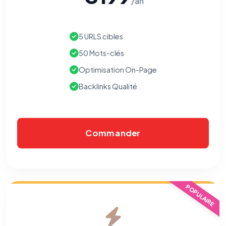
/an
5 URLS cibles
50 Mots-clés
Optimisation On-Page
Backlinks Qualité
Commander
⚙️
POPULAIRE
Cookies essentiels
TOUJOURS ACTIF
Nécessaires au fonctionnement du site : session, sécurité,
mémorisation de vos choix de consentement. Ils ne
peuvent pas être désactivés.