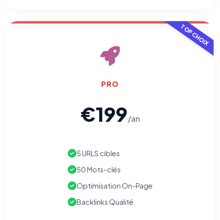
TOP CHOIX
PRO
€199
/an
5 URLS cibles
50 Mots-clés
Optimisation On-Page
Backlinks Qualité
⚙️