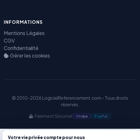
Benjamin — Agent IA SEO &
INFORMATIONS
GEO
Mentions Légales
CGV
Confidentialité
Gérer les cookies
© 2010-2026 LogicielReferencement.com - Tous droits
réservés.
Paiement Sécurisé
S
tripe
Pay
Pal
Votre vie privée compte pour nous