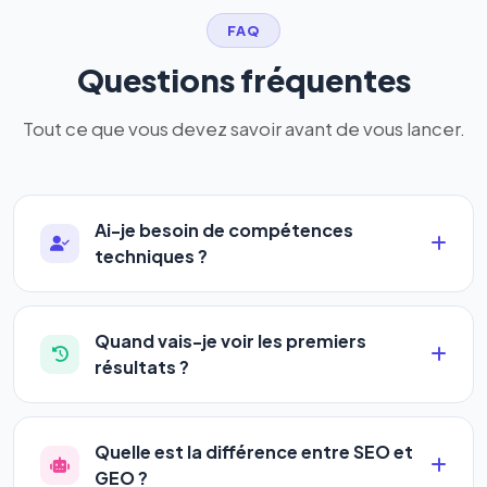
FAQ
Questions fréquentes
Tout ce que vous devez savoir avant de vous lancer.
Ai-je besoin de compétences
techniques ?
Absolument pas. Notre logiciel a été conçu pour
être accessible à
tous les profils
: artisans,
Quand vais-je voir les premiers
commerçants, auto-entrepreneurs, PME ou
résultats ?
agences. Pas de code, pas de configuration
La plupart de nos utilisateurs observent une
complexe — vous renseignez l'adresse de votre
amélioration de leur positionnement en
4 à 6
site, décrivez votre activité, et le logiciel gère tout
Quelle est la différence entre SEO et
semaines
. Le référencement est un marathon, pas
en automatique 24h/24.
GEO ?