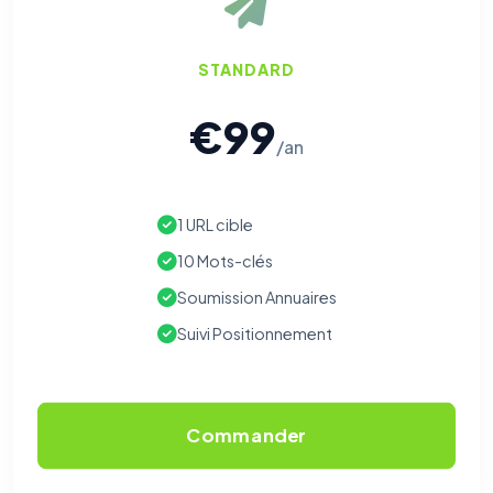
STANDARD
€99
/an
1 URL cible
10 Mots-clés
Soumission Annuaires
Suivi Positionnement
Commander