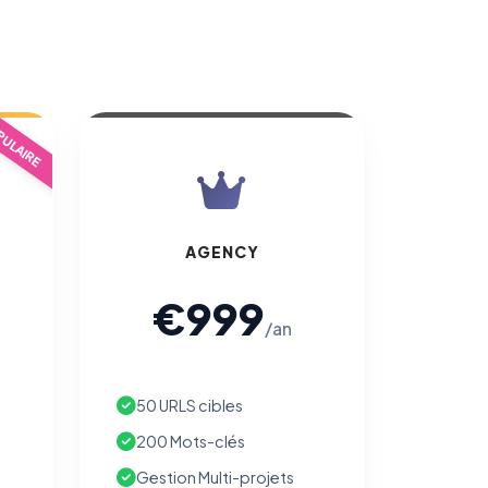
ULAIRE
AGENCY
€999
/an
50 URLS cibles
200 Mots-clés
Gestion Multi-projets