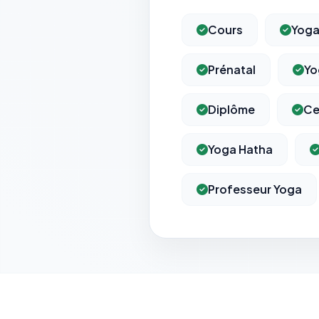
Cours
Yog
Prénatal
Yo
Diplôme
Ce
Yoga Hatha
Professeur Yoga