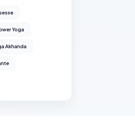
sesse
ower Yoga
ga Akhanda
ante