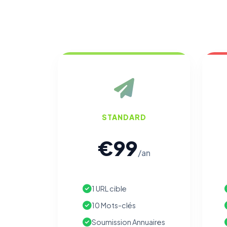
STANDARD
€99
/an
1 URL cible
10 Mots-clés
Soumission Annuaires