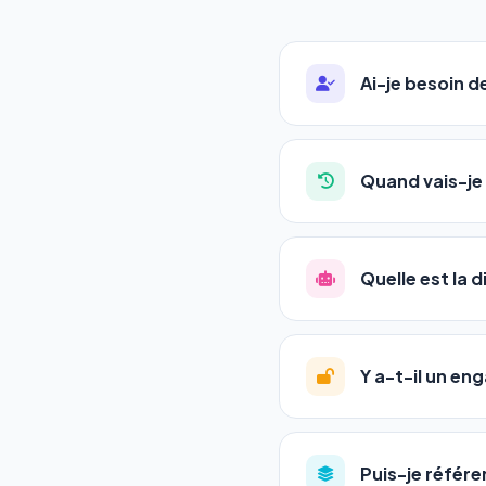
Ai-je besoin 
Absolument pas. Notre 
auto-entrepreneurs, P
Quand vais-je 
l'adresse de votre site,
La plupart de nos utili
référencement est un ma
Quelle est la 
progression
en automat
votre tableau de bord.
Le
SEO
(Search Engine 
GEO
(Generative Engine
Y a-t-il un e
Gemini et Perplexity
vo
deux simultanément et
Aucun engagement.
T
en un clic, ou en nous c
Puis-je référe