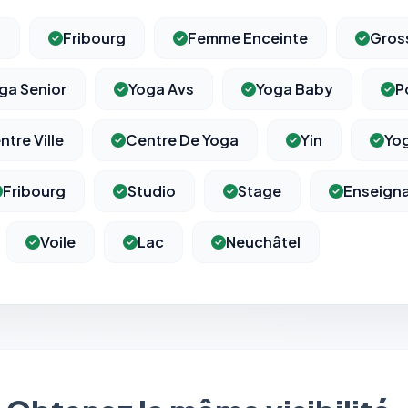
a
Fribourg
Femme Enceinte
Gros
ga Senior
Yoga Avs
Yoga Baby
P
ntre Ville
Centre De Yoga
Yin
Yo
Fribourg
Studio
Stage
Enseign
Voile
Lac
Neuchâtel
⚙️
Cookies essentiels
TOUJOURS ACTIF
Nécessaires au fonctionnement du site : session, sécurité,
mémorisation de vos choix de consentement. Ils ne peuvent