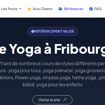
Les Packs
Avis Clients
Références
FAQ
RÉFÉRENCEMENT VALIDÉ
e Yoga à Fribourg
frant de nombreux cours de styles différents pa
rs : yoga pour tous, yoga prénatal, yoga grosse
éniors, Power yoga, vinyasa yoga, hatha yoga , yi
bébé, yoga pour les enfants
Visiter le site