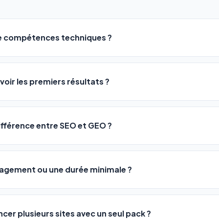
de compétences techniques ?
logiciel a été conçu pour être accessible à
tous les profils
: a
ME ou agences. Pas de code, pas de configuration complexe —
voir les premiers résultats ?
 décrivez votre activité, et le logiciel gère tout en automatiqu
sateurs observent une amélioration de leur positionnement en
4 
rathon, pas un sprint — mais notre logiciel
accélère considér
différence entre SEO et GEO ?
isant les actions SEO et GEO 24h/24. Vous suivez l'évolution 
Optimization) vous positionne sur les moteurs classiques : Goo
 Optimization) va plus loin : il fait en sorte que les IA généra
ngagement ou une durée minimale ?
us citent comme référence dans leurs réponses. Notre logiciel e
 automatiquement.
ous nos packs sont résiliables à tout moment, directement depu
ontactant par téléphone (09 73 89 23 94) ou via le support en li
ncer plusieurs sites avec un seul pack ?