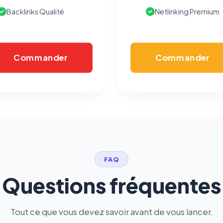
vous opposer à ce suivi ») — sans vous désinscrire des envois — ou
Backlinks Qualité
Netlinking Premium
écrivez à
contact@logicielreferencement.com
. Détail :
Politique de
confidentialité
(section Traceurs dans les Courriels).
Commander
Commander
FAQ
Questions fréquentes
Tout ce que vous devez savoir avant de vous lancer.