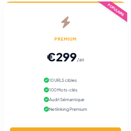
POPULAIRE
PREMIUM
€299
/an
10 URLS cibles
100 Mots-clés
Audit Sémantique
⚙️
Netlinking Premium
Cookies essentiels
TOUJOURS ACTIF
Nécessaires au fonctionnement du site : session, sécurité,