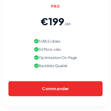
PRO
€199
/an
5 URLS cibles
50 Mots-clés
Optimisation On-Page
Backlinks Qualité
Commander