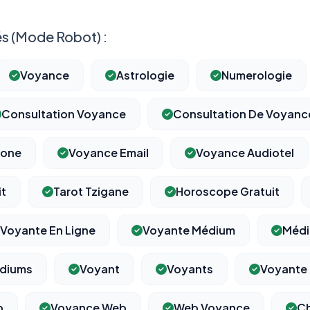
s (Mode Robot) :
Voyance
Astrologie
Numerologie
Consultation Voyance
Consultation De Voyanc
hone
Voyance Email
Voyance Audiotel
it
Tarot Tzigane
Horoscope Gratuit
Voyante En Ligne
Voyante Médium
Médi
diums
Voyant
Voyants
Voyante
b
Voyance Web
Web Voyance
Ch