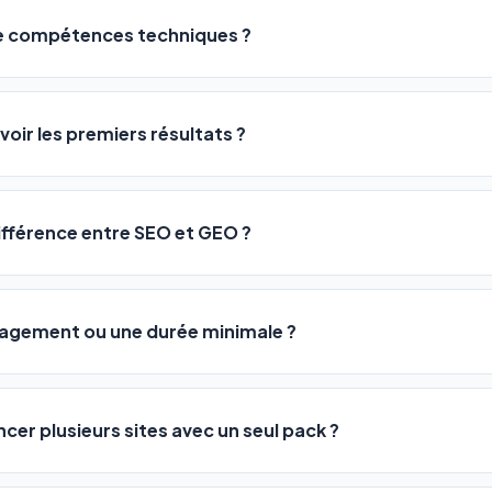
de compétences techniques ?
logiciel a été conçu pour être accessible à
tous les profils
: a
ME ou agences. Pas de code, pas de configuration complexe —
voir les premiers résultats ?
 décrivez votre activité, et le logiciel gère tout en automatiqu
sateurs observent une amélioration de leur positionnement en
4 
rathon, pas un sprint — mais notre logiciel
accélère considér
différence entre SEO et GEO ?
isant les actions SEO et GEO 24h/24. Vous suivez l'évolution 
Optimization) vous positionne sur les moteurs classiques : Goo
 Optimization) va plus loin : il fait en sorte que les IA généra
ngagement ou une durée minimale ?
us citent comme référence dans leurs réponses. Notre logiciel e
 automatiquement.
ous nos packs sont résiliables à tout moment, directement depu
ontactant par téléphone (09 73 89 23 94) ou via le support en li
ncer plusieurs sites avec un seul pack ?
re liberté est totale.
e un nombre de sites différent :