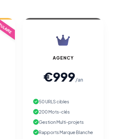
ULAIRE
AGENCY
€999
/an
50 URLS cibles
200 Mots-clés
Gestion Multi-projets
Rapports Marque Blanche