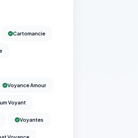
Cartomancie
e
Voyance Amour
um Voyant
Voyantes
at Voyance