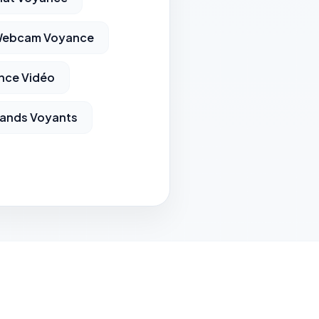
ebcam Voyance
nce Vidéo
ands Voyants