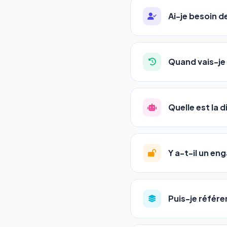
Ai-je besoin 
Absolument pas. Notre 
auto-entrepreneurs, P
Quand vais-je 
l'adresse de votre site,
La plupart de nos utili
référencement est un ma
Quelle est la 
progression
en automat
votre tableau de bord.
Le
SEO
(Search Engine 
GEO
(Generative Engine
Y a-t-il un e
Gemini et Perplexity
vo
deux simultanément et
Aucun engagement.
T
en un clic, ou en nous c
Puis-je référe
pas de frais cachés. Vot
Oui ! Chaque pack couvr