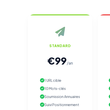
STANDARD
€99
/an
1 URL cible
10 Mots-clés
Soumission Annuaires
Suivi Positionnement