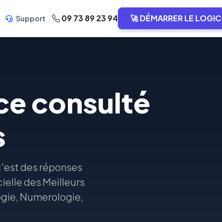
09 73 89 23 94
🚀 DÉMARRER LE LOGIC
Support
ce consulté
s
c'est des réponses
cielle des Meilleurs
ogie, Numerologie,