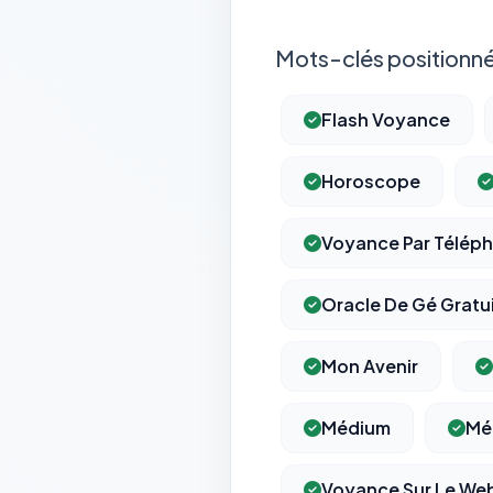
Mots-clés positionné
Flash Voyance
Horoscope
Voyance Par Télép
Oracle De Gé Gratu
Mon Avenir
Médium
Mé
Voyance Sur Le We