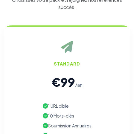
succès.
STANDARD
€99
/an
1 URL cible
10 Mots-clés
Soumission Annuaires