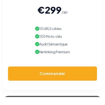
€299
/an
10 URLS cibles
100 Mots-clés
Audit Sémantique
Netlinking Premium
Commander