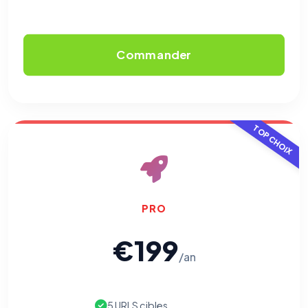
Commander
TOP CHOIX
⚙️
PRO
€199
Cookies essentiels
TOUJOURS ACTIF
/an
Nécessaires au fonctionnement du site : session, sécurité,
mémorisation de vos choix de consentement. Ils ne
peuvent pas être désactivés.
5 URLS cibles