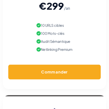
€299
/an
10 URLS cibles
100 Mots-clés
Audit Sémantique
Netlinking Premium
Commander