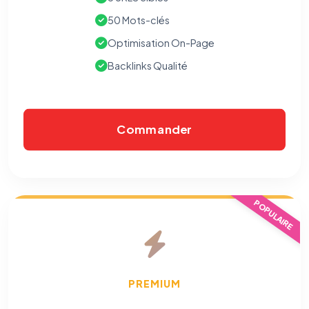
Cookies analytiques
50 Mots-clés
Nous aident à comprendre comment vous utilisez le site
(pages visitées, durée de visite) pour l'améliorer. Données
Optimisation On-Page
anonymisées via Google Analytics.
Backlinks Qualité
Cookies marketing
Permettent d'afficher des publicités pertinentes et de
mesurer l'efficacité de nos campagnes (Google Ads,
Meta/Facebook). Vous pouvez les refuser sans impact sur
Commander
votre navigation.
Traceurs des courriels
HORS SITE WEB
Les e-mails peuvent contenir un pixel d'ouverture et des liens
traçants (Art. 82 loi Informatique et Libertés ; recommandation CNIL
pixels 2026 / FAQ juillet 2026).
Ce suivi n'est pas géré par ce
POPULAIRE
bandeau cookies
(cadre distinct du site web). Pour vous y
opposer : utilisez le
lien dédié en pied de chaque courriel
(« Pour
vous opposer à ce suivi ») — sans vous désinscrire des envois — ou
écrivez à
contact@logicielreferencement.com
. Détail :
Politique de
confidentialité
(section Traceurs dans les Courriels).
PREMIUM