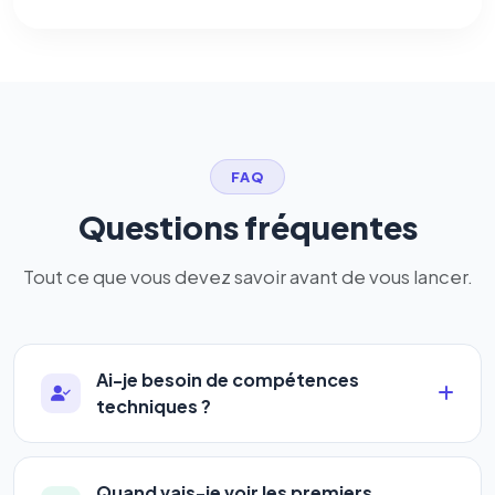
FAQ
Questions fréquentes
Tout ce que vous devez savoir avant de vous lancer.
Ai-je besoin de compétences
techniques ?
Absolument pas. Notre logiciel a été conçu pour
être accessible à
tous les profils
: artisans,
Quand vais-je voir les premiers