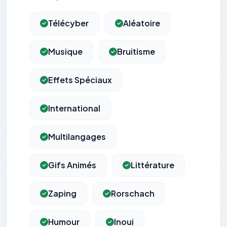
Télécyber
Aléatoire
Musique
Bruitisme
Effets Spéciaux
International
Multilangages
Gifs Animés
Littérature
Zaping
Rorschach
Humour
Inoui