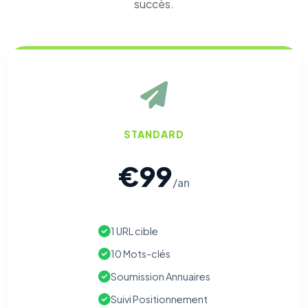
succès.
STANDARD
€99
/an
1 URL cible
10 Mots-clés
Soumission Annuaires
Suivi Positionnement