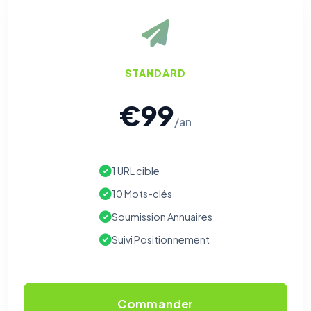
STANDARD
€99
/an
1 URL cible
10 Mots-clés
Soumission Annuaires
Suivi Positionnement
Commander