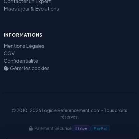
Contacter un Expert
Mises à jour & Évolutions
Benjamin — Agent IA SEO &
INFORMATIONS
GEO
Mentions Légales
CGV
Confidentialité
Gérer les cookies
© 2010-2026 LogicielReferencement.com - Tous droits
réservés.
Paiement Sécurisé
S
tripe
Pay
Pal