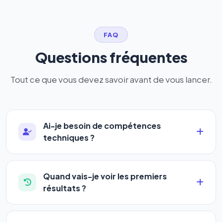
FAQ
Questions fréquentes
Tout ce que vous devez savoir avant de vous lancer.
Ai-je besoin de compétences
techniques ?
Absolument pas. Notre logiciel a été conçu pour
être accessible à
tous les profils
: artisans,
Quand vais-je voir les premiers
commerçants, auto-entrepreneurs, PME ou
résultats ?
agences. Pas de code, pas de configuration
La plupart de nos utilisateurs observent une
complexe — vous renseignez l'adresse de votre