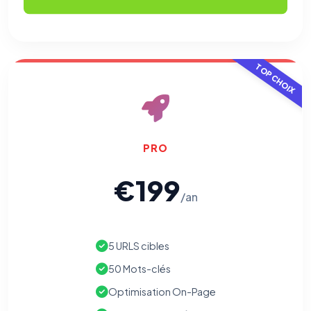
TOP CHOIX
PRO
€199
/an
5 URLS cibles
50 Mots-clés
Optimisation On-Page