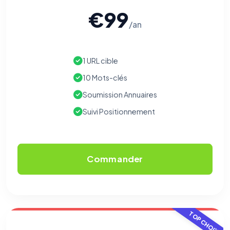
€99
/an
1 URL cible
10 Mots-clés
Soumission Annuaires
Suivi Positionnement
Commander
TOP CHOIX