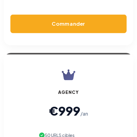
Commander
AGENCY
€999
/an
50 URLS cibles