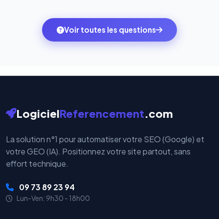
Totalement. Nous utilisons
Stripe
et
PayPal
, deux
quelques clics vers le pack qui correspond à vos
des systèmes de paiement les plus sécurisés au
ambitions du moment — sans perdre vos données ni
monde. Vos données bancaires ne transitent jamais
Voir toutes les questions
votre historique.
par nos serveurs — elles sont gérées directement et
cryptées par ces plateformes certifiées PCI DSS.
Logiciel
Referencement
.com
La solution n°1 pour automatiser votre SEO (Google) et
votre GEO (IA). Positionnez votre site partout, sans
effort technique.
09 73 89 23 94
Lun-Ven: 9h30 - 18h00