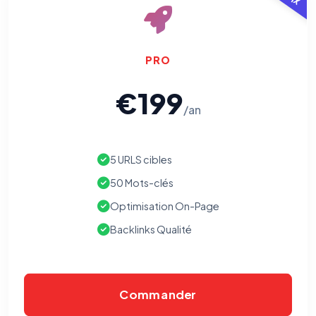
PRO
€199
/an
⚙️
5 URLS cibles
Cookies essentiels
TOUJOURS ACTIF
50 Mots-clés
Nécessaires au fonctionnement du site : session, sécurité,
mémorisation de vos choix de consentement. Ils ne
Optimisation On-Page
peuvent pas être désactivés.
Backlinks Qualité
Cookies analytiques
Nous aident à comprendre comment vous utilisez le site
(pages visitées, durée de visite) pour l'améliorer. Données
anonymisées via Google Analytics.
Commander