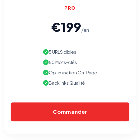
PRO
€199
/an
5 URLS cibles
50 Mots-clés
Optimisation On-Page
Backlinks Qualité
Commander