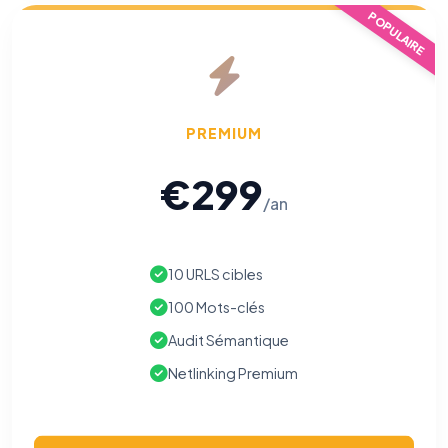
POPULAIRE
PREMIUM
€299
/an
10 URLS cibles
100 Mots-clés
Audit Sémantique
⚙️
Netlinking Premium
Cookies essentiels
TOUJOURS ACTIF
Nécessaires au fonctionnement du site : session, sécurité,