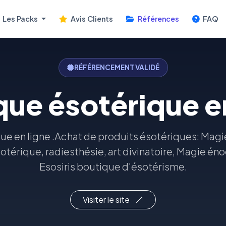
Les Packs
Avis Clients
Références
FAQ
RÉFÉRENCEMENT VALIDÉ
ue ésotérique en
ue en ligne .Achat de produits ésotériques: Magi
otérique, radiesthésie, art divinatoire, Magie éno
Esosiris boutique d'ésotérisme.
Visiter le site