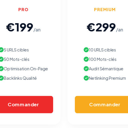
Traceurs des courriels
HORS SITE WEB
PRO
PREMIUM
Les e-mails peuvent contenir un pixel d'ouverture et des liens
traçants (Art. 82 loi Informatique et Libertés ; recommandation CNIL
€199
€299
pixels 2026 / FAQ juillet 2026).
Ce suivi n'est pas géré par ce
bandeau cookies
(cadre distinct du site web). Pour vous y
/an
/an
opposer : utilisez le
lien dédié en pied de chaque courriel
(« Pour
vous opposer à ce suivi ») — sans vous désinscrire des envois — ou
écrivez à
contact@logicielreferencement.com
. Détail :
Politique de
confidentialité
(section Traceurs dans les Courriels).
5 URLS cibles
10 URLS cibles
50 Mots-clés
100 Mots-clés
Optimisation On-Page
Audit Sémantique
Backlinks Qualité
Netlinking Premium
Commander
Commander