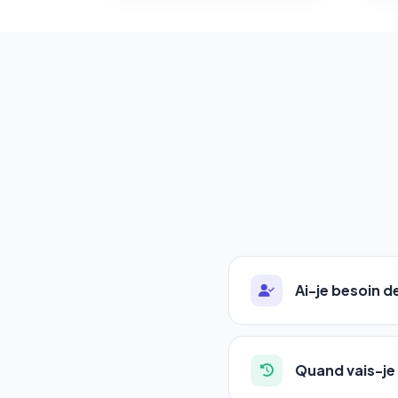
Ai-je besoin 
Absolument pas. Notre 
auto-entrepreneurs, P
Quand vais-je 
l'adresse de votre site,