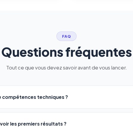
FAQ
Questions fréquentes
Tout ce que vous devez savoir avant de vous lancer.
de compétences techniques ?
logiciel a été conçu pour être accessible à
tous les profils
: a
ME ou agences. Pas de code, pas de configuration complexe —
voir les premiers résultats ?
 décrivez votre activité, et le logiciel gère tout en automatiqu