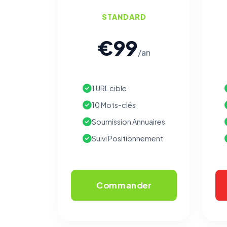
STANDARD
€99
/an
1 URL cible
10 Mots-clés
Soumission Annuaires
Suivi Positionnement
Commander