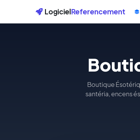
Logiciel
Referencement
Boutiq
Boutique Ésotériq
santéria, encens és