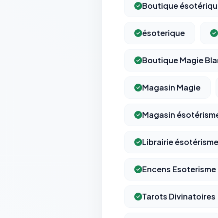
Boutique ésotériq
ésoterique
Boutique Magie Bl
Magasin Magie
Magasin ésotérism
Librairie ésotérism
Encens Esoterisme
Tarots Divinatoires