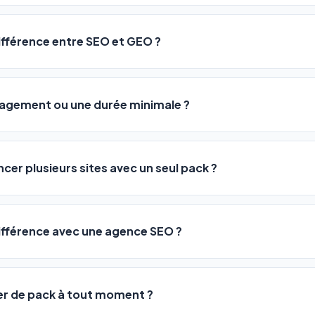
sateurs observent une amélioration de leur positionnement en
4 
rathon, pas un sprint — mais notre logiciel
accélère considér
différence entre SEO et GEO ?
isant les actions SEO et GEO 24h/24. Vous suivez l'évolution 
Optimization) vous positionne sur les moteurs classiques : Goo
 Optimization) va plus loin : il fait en sorte que les IA généra
ngagement ou une durée minimale ?
us citent comme référence dans leurs réponses. Notre logiciel e
 automatiquement.
ous nos packs sont résiliables à tout moment, directement depu
ontactant par téléphone (09 73 89 23 94) ou via le support en li
ncer plusieurs sites avec un seul pack ?
re liberté est totale.
e un nombre de sites différent :
différence avec une agence SEO ?
re en moyenne entre
500 et 3 000€/mois
, sans garantie de rés
0 URLs
vous donne accès aux mêmes leviers d'optimisation dès
99€/an
er de pack à tout moment ?
 URLs
, un support humain inclus, et une couverture SEO + GEO que l