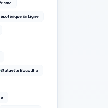
érisme
 ésotérique En Ligne
Statuette Bouddha
ie