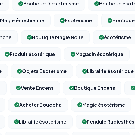
ue
Boutique D'ésotérisme
Boutique ésot
Magie énochienne
Esoterisme
Boutique
anche
Boutique Magie Noire
ésotérisme
Produit ésotérique
Magasin ésotérique
e
Objets Esoterisme
Librairie ésotérique
e
Vente Encens
Boutique Encens
Acheter Bouddha
Magie ésotérisme
Librairie ésoterisme
Pendule Radiesthés
⚙️