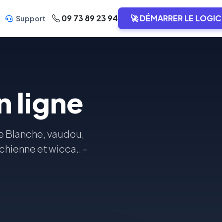
09 73 89 23 94
🚀 DÉMARRER LE LOGIC
Support
 ligne
e Blanche, vaudou,
chienne et wicca.. -