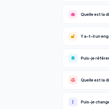
La plupart de nos utili
référencement est un ma
Quelle est la 
progression
en automat
votre tableau de bord.
Le
SEO
(Search Engine 
GEO
(Generative Engine
Y a-t-il un e
Gemini et Perplexity
vo
deux simultanément et
Aucun engagement.
T
en un clic, ou en nous c
Puis-je référe
pas de frais cachés. Vot
Oui ! Chaque pack couvr
Quelle est la 
•
Standard
→ 1 URL
•
Pro
→ jusqu'à 5 URLs
Une agence SEO factu
•
Premium
→ jusqu'à 1
les IA. Notre logiciel 
Puis-je chang
•
Agency
→ jusqu'à 50
visibles en temps réel