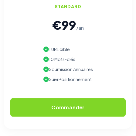
STANDARD
€99
/an
1 URL cible
10 Mots-clés
Soumission Annuaires
Suivi Positionnement
Commander