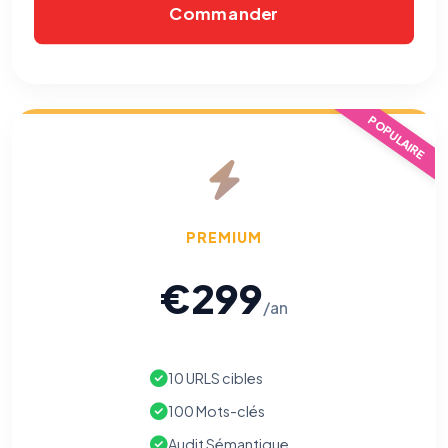
Commander
POPULAIRE
PREMIUM
€299
/an
10 URLS cibles
100 Mots-clés
⚙️
Audit Sémantique