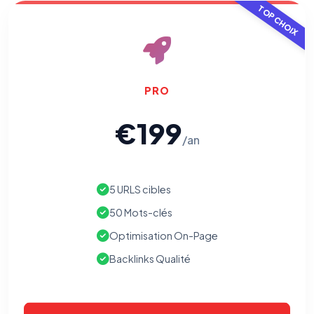
TOP CHOIX
PRO
€199
/an
5 URLS cibles
50 Mots-clés
Optimisation On-Page
Backlinks Qualité