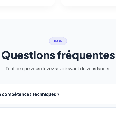
FAQ
Questions fréquentes
Tout ce que vous devez savoir avant de vous lancer.
de compétences techniques ?
logiciel a été conçu pour être accessible à
tous les profils
: a
ME ou agences. Pas de code, pas de configuration complexe —