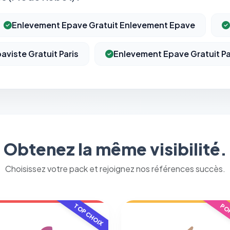
Enlevement Epave Gratuit Enlevement Epave
aviste Gratuit Paris
Enlevement Epave Gratuit Pa
⚙️
Obtenez la même visibilité.
Cookies essentiels
TOUJOURS ACTIF
Choisissez votre pack et rejoignez nos références succès.
Nécessaires au fonctionnement du site : session, sécurité,
mémorisation de vos choix de consentement. Ils ne peuvent
pas être désactivés.
TOP CHOIX
POP
Cookies analytiques