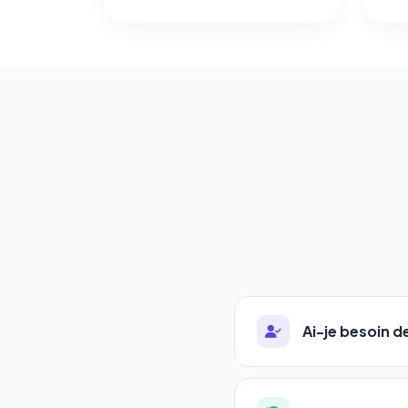
Ai-je besoin 
Absolument pas. Notre 
auto-entrepreneurs, P