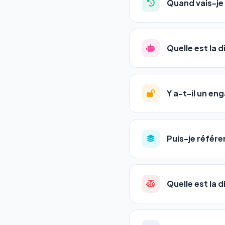
Quand vais-je 
l'adresse de votre site,
La plupart de nos utili
référencement est un ma
Quelle est la 
progression
en automat
votre tableau de bord.
Le
SEO
(Search Engine 
GEO
(Generative Engine
Y a-t-il un e
Gemini et Perplexity
vo
deux simultanément et
Aucun engagement.
T
en un clic, ou en nous c
Puis-je référe
pas de frais cachés. Vot
Oui ! Chaque pack couvr
Quelle est la 
•
Standard
→ 1 URL
•
Pro
→ jusqu'à 5 URLs
Une agence SEO factu
•
Premium
→ jusqu'à 1
les IA. Notre logiciel 