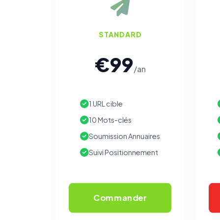
STANDARD
€99
/an
1 URL cible
10 Mots-clés
Soumission Annuaires
Suivi Positionnement
Commander