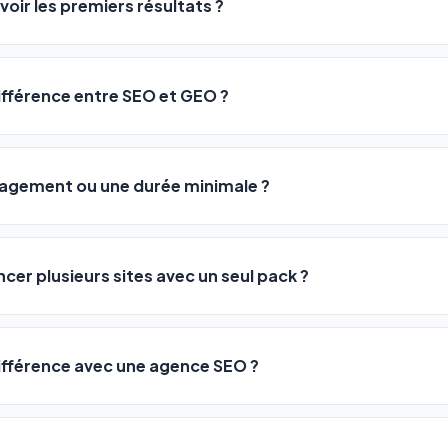
voir les premiers résultats ?
 décrivez votre activité, et le logiciel gère tout en automatiqu
sateurs observent une amélioration de leur positionnement en
4 
rathon, pas un sprint — mais notre logiciel
accélère considér
différence entre SEO et GEO ?
isant les actions SEO et GEO 24h/24. Vous suivez l'évolution 
Optimization) vous positionne sur les moteurs classiques : Goo
 Optimization) va plus loin : il fait en sorte que les IA généra
ngagement ou une durée minimale ?
us citent comme référence dans leurs réponses. Notre logiciel e
 automatiquement.
ous nos packs sont résiliables à tout moment, directement depu
ontactant par téléphone (09 73 89 23 94) ou via le support en li
ncer plusieurs sites avec un seul pack ?
re liberté est totale.
e un nombre de sites différent :
différence avec une agence SEO ?
re en moyenne entre
500 et 3 000€/mois
, sans garantie de rés
0 URLs
vous donne accès aux mêmes leviers d'optimisation dès
99€/an