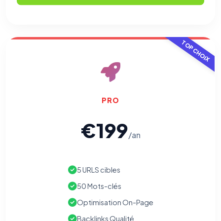
TOP CHOIX
PRO
€199
/an
5 URLS cibles
50 Mots-clés
Optimisation On-Page
Backlinks Qualité