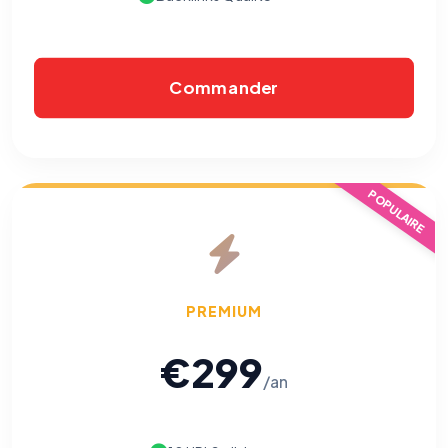
Commander
POPULAIRE
⚙️
Cookies essentiels
TOUJOURS ACTIF
PREMIUM
Nécessaires au fonctionnement du site : session, sécurité,
mémorisation de vos choix de consentement. Ils ne
peuvent pas être désactivés.
€299
/an
Cookies analytiques
Nous aident à comprendre comment vous utilisez le site
(pages visitées, durée de visite) pour l'améliorer. Données