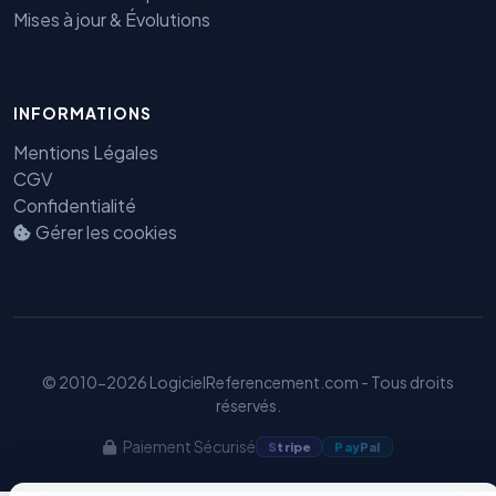
Mises à jour & Évolutions
Benjamin — Agent IA SEO &
INFORMATIONS
GEO
Mentions Légales
CGV
Confidentialité
Gérer les cookies
© 2010-2026 LogicielReferencement.com - Tous droits
réservés.
Paiement Sécurisé
S
tripe
Pay
Pal