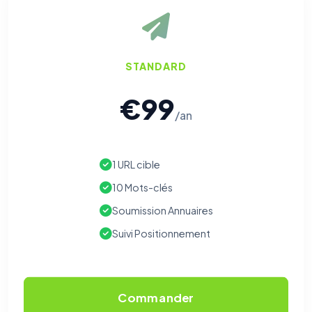
STANDARD
€99
/an
1 URL cible
10 Mots-clés
Soumission Annuaires
Suivi Positionnement
Commander