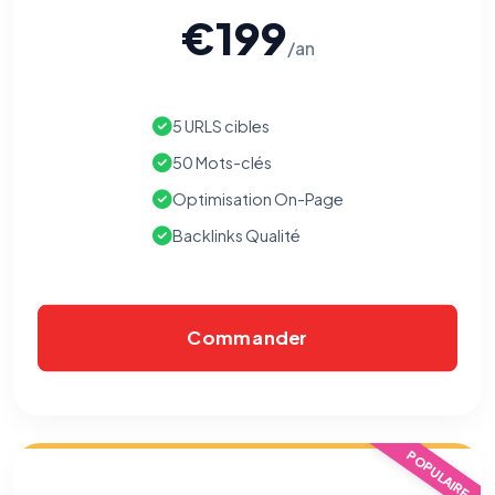
€199
/an
5 URLS cibles
50 Mots-clés
Optimisation On-Page
Backlinks Qualité
Commander
⚙️
Cookies essentiels
TOUJOURS ACTIF
POPULAIRE
Nécessaires au fonctionnement du site : session, sécurité,
mémorisation de vos choix de consentement. Ils ne