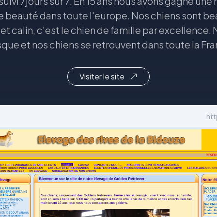
uivi 7jours sur 7. En 15 ans nous avons gagné une 
 beauté dans toute l'europe. Nos chiens sont bea
et calin, c'est le chien de famille par excellenc
ue et nos chiens se retrouvent dans toute la Fran
Visiter le site
htt