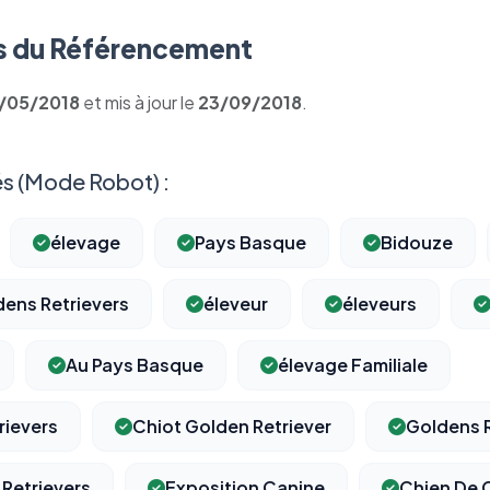
 du Référencement
1/05/2018
et mis à jour le
23/09/2018
.
s (Mode Robot) :
élevage
Pays Basque
Bidouze
ens Retrievers
éleveur
éleveurs
Au Pays Basque
élevage Familiale
rievers
Chiot Golden Retriever
Goldens R
 Retrievers
Exposition Canine
Chien De 