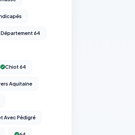
andicapés
s Département 64
Chiot 64
ers Aquitaine
t Avec Pédigré
64