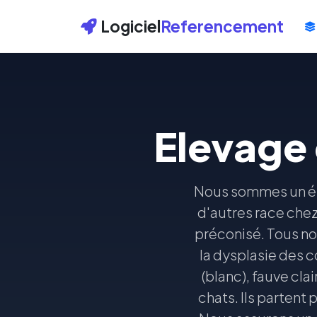
Logiciel
Referencement
Elevage 
Nous sommes un éle
d'autres race chez
préconisé. Tous no
la dysplasie des c
(blanc), fauve clai
chats. Ils partent