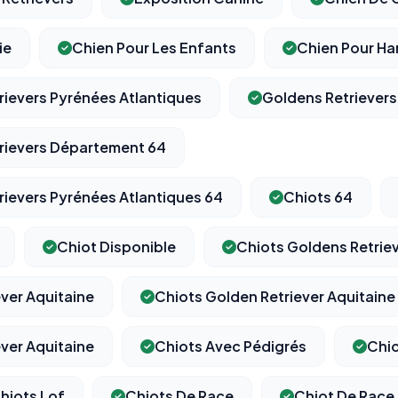
ie
Chien Pour Les Enfants
Chien Pour H
⚙️
rievers Pyrénées Atlantiques
Goldens Retriever
rievers Département 64
Cookies essentiels
TOUJOURS ACTIF
Nécessaires au fonctionnement du site : session, sécurité,
mémorisation de vos choix de consentement. Ils ne peuvent
rievers Pyrénées Atlantiques 64
Chiots 64
pas être désactivés.
Chiot Disponible
Chiots Goldens Retriev
Cookies analytiques
Nous aident à comprendre comment vous utilisez le site
ver Aquitaine
Chiots Golden Retriever Aquitaine
(pages visitées, durée de visite) pour l'améliorer. Données
anonymisées via Google Analytics.
ver Aquitaine
Chiots Avec Pédigrés
Chio
Cookies marketing
hiots Lof
Chiots De Race
Chiot De Race