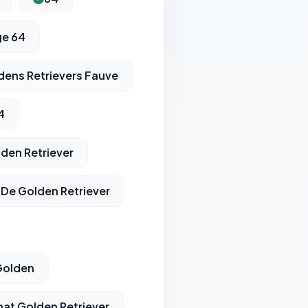
ge 64
dens Retrievers Fauve
4
den Retriever
 De Golden Retriever
Golden
at Golden Retriever