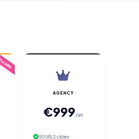
ULAIRE
AGENCY
€999
/an
50 URLS cibles