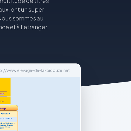
multitude de titres
ux, ont un super
e. Nous sommes au
ce et à l'etranger.
p://www.elevage-de-la-bidouze.net