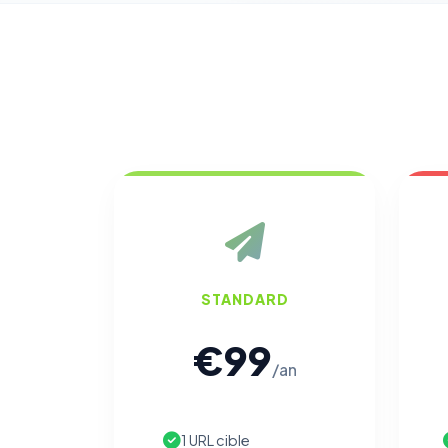
STANDARD
€99
/an
1 URL cible