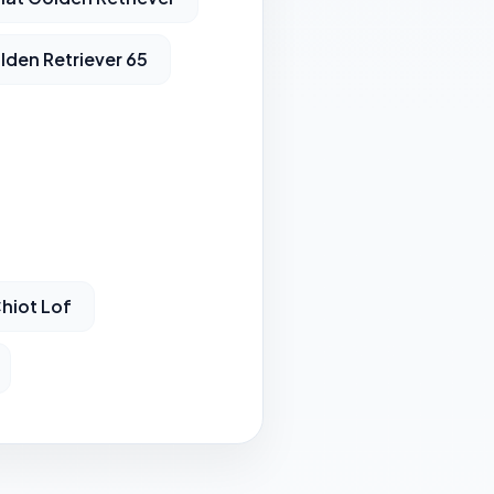
lden Retriever 65
hiot Lof