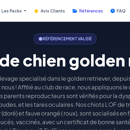
Les Packs
Avis Clients
Références
FAQ
RÉFÉRENCEMENT VALIDÉ
de chien golden 
vage specialisé dans le golden retriever, depuis 
 nous ! Affilié au club de race, nous appliquons le
s parents reproducteurs sont vérifiés pour la dys
oudes, et les tares oculaires. Nos chiots LOF de t
r (doré) et fauve orangé ( roux), sont socialisés en
 pucés, vaccinés, avec un certificat de bonne sant