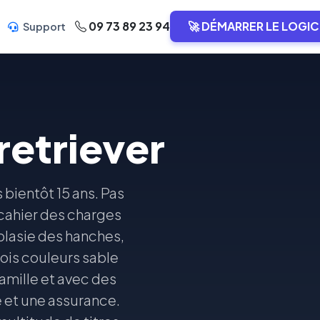
09 73 89 23 94
🚀 DÉMARRER LE LOGIC
Support
retriever
bientôt 15 ans. Pas
 cahier des charges
plasie des hanches,
rois couleurs sable
 famille et avec des
é et une assurance.