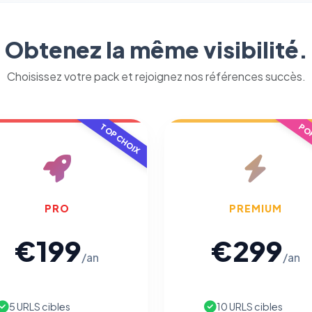
Obtenez la même visibilité.
Choisissez votre pack et rejoignez nos références succès.
TOP CHOIX
POP
PRO
PREMIUM
€199
€299
/an
/an
5 URLS cibles
10 URLS cibles