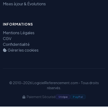
Mises à jour & Évolutions
INFORMATIONS
Mentions Légales
CGV
Confidentialité
Gérer les cookies
Benjamin — Agent IA SEO &
GEO
© 2010-2026 LogicielReferencement.com - Tous droits
réservés.
Paiement Sécurisé
S
tripe
Pay
Pal