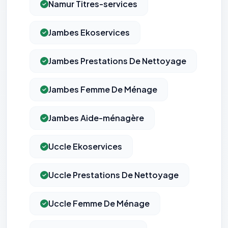
Namur Titres-services
Jambes Ekoservices
Jambes Prestations De Nettoyage
Jambes Femme De Ménage
Jambes Aide-ménagère
Uccle Ekoservices
⚙️
Uccle Prestations De Nettoyage
Cookies essentiels
TOUJOURS ACTIF
Nécessaires au fonctionnement du site : session, sécurité,
Uccle Femme De Ménage
mémorisation de vos choix de consentement. Ils ne
peuvent pas être désactivés.