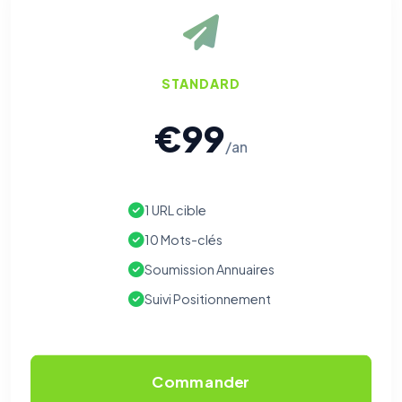
STANDARD
€99
/an
1 URL cible
10 Mots-clés
Soumission Annuaires
Suivi Positionnement
Commander