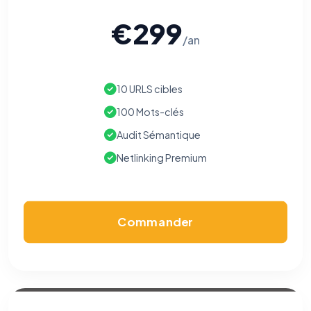
€299
/an
10 URLS cibles
100 Mots-clés
Audit Sémantique
Netlinking Premium
Commander