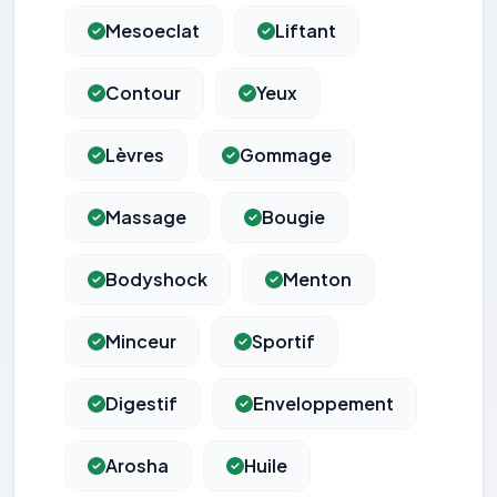
Mesoeclat
Liftant
Contour
Yeux
Lèvres
Gommage
Massage
Bougie
Bodyshock
Menton
Minceur
Sportif
Digestif
Enveloppement
Arosha
Huile