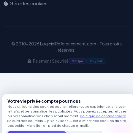
Gérer les cookies
© 2010-2026 LogicielReferencement.com - Tous droits
réservés.
Paiement Sécurisé
S
tripe
Pay
Pal
Votre vie privée compte pour nous
Nous utilisons des cookies pour améliorer votre expérience, analyser
le trafic et personnaliser les publicités. Vous pouvez accepter, refuser
ou personnaliser vos choix à tout moment.
Politique de confidentialité
(le suivi des courriels — pixels / liens — est distinct des cookies du site ;
opposition via le lien en pied de chaque e-mail).