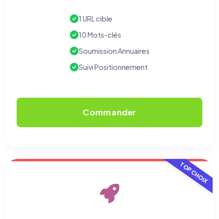
écrivez à
contact@logicielreferencement.com
. Détail :
Politique de
confidentialité
(section Traceurs dans les Courriels).
1 URL cible
10 Mots-clés
Soumission Annuaires
Suivi Positionnement
Commander
TOP CHOIX