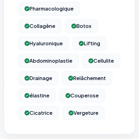
Pharmacologique
Collagène
Botox
Hyaluronique
Lifting
Abdominoplastie
Cellulite
Drainage
Relâchement
élastine
Couperose
Cicatrice
Vergeture
⚙️