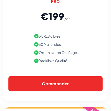
PRO
€199
/an
5 URLS cibles
50 Mots-clés
Optimisation On-Page
Backlinks Qualité
Commander