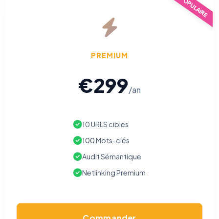
POPULAIRE
PREMIUM
€299
/an
10 URLS cibles
100 Mots-clés
Audit Sémantique
Netlinking Premium
Commander