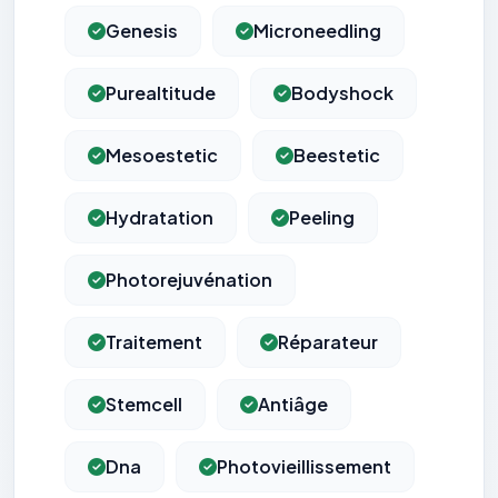
Genesis
Microneedling
Purealtitude
Bodyshock
Mesoestetic
Beestetic
Hydratation
Peeling
Photorejuvénation
Traitement
Réparateur
Stemcell
Antiâge
Dna
Photovieillissement