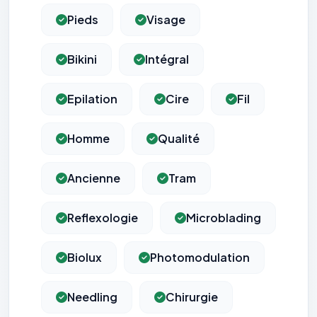
Pieds
Visage
Bikini
Intégral
Epilation
Cire
Fil
Homme
Qualité
Ancienne
Tram
Reflexologie
Microblading
Biolux
Photomodulation
Needling
Chirurgie