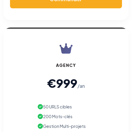
AGENCY
€999
/an
50 URLS cibles
200 Mots-clés
Gestion Multi-projets