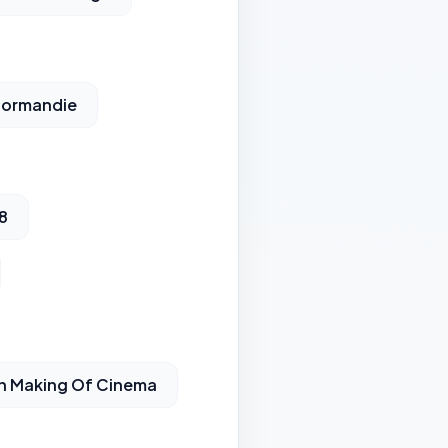
 Normandie
8
on Making Of Cinema