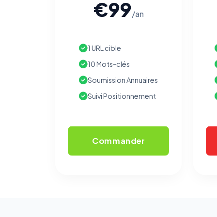
€99
/an
1 URL cible
10 Mots-clés
Soumission Annuaires
Suivi Positionnement
Commander