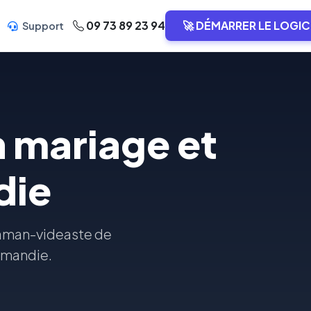
09 73 89 23 94
🚀 DÉMARRER LE LOGIC
Support
 mariage et
die
raman-videaste de
ormandie.