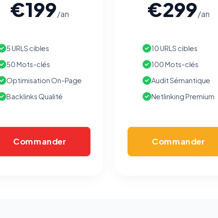
€199
€299
/an
/an
5 URLS cibles
10 URLS cibles
50 Mots-clés
100 Mots-clés
Optimisation On-Page
Audit Sémantique
Backlinks Qualité
Netlinking Premium
Commander
Commander