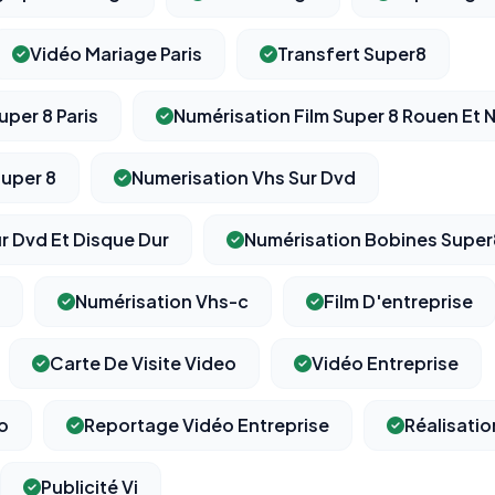
Vidéo Mariage Paris
Transfert Super8
uper 8 Paris
Numérisation Film Super 8 Rouen Et
⚙️
Super 8
Numerisation Vhs Sur Dvd
Cookies essentiels
TOUJOURS ACTIF
Nécessaires au fonctionnement du site : session, sécurité,
r Dvd Et Disque Dur
Numérisation Bobines Super
mémorisation de vos choix de consentement. Ils ne peuvent
pas être désactivés.
Numérisation Vhs-c
Film D'entreprise
Cookies analytiques
Carte De Visite Video
Vidéo Entreprise
Nous aident à comprendre comment vous utilisez le site
(pages visitées, durée de visite) pour l'améliorer. Données
anonymisées via Google Analytics.
o
Reportage Vidéo Entreprise
Réalisati
Cookies marketing
Publicité Vi