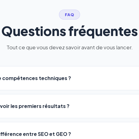
FAQ
Questions fréquentes
Tout ce que vous devez savoir avant de vous lancer.
de compétences techniques ?
logiciel a été conçu pour être accessible à
tous les profils
: a
ME ou agences. Pas de code, pas de configuration complexe —
voir les premiers résultats ?
 décrivez votre activité, et le logiciel gère tout en automatiqu
sateurs observent une amélioration de leur positionnement en
4 
rathon, pas un sprint — mais notre logiciel
accélère considér
différence entre SEO et GEO ?
isant les actions SEO et GEO 24h/24. Vous suivez l'évolution 