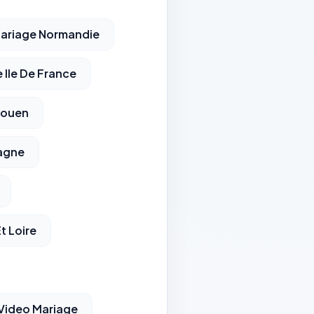
ariage Normandie
 Ile De France
Rouen
agne
t Loire
Video Mariage