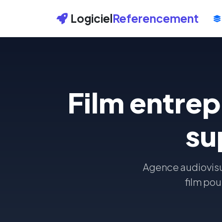
Logiciel
Referencement
Film entre
su
Agence audiovisu
film pou