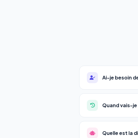
Ai-je besoin 
Absolument pas. Notre 
auto-entrepreneurs, P
Quand vais-je 
l'adresse de votre site,
La plupart de nos utili
référencement est un ma
Quelle est la 
progression
en automat