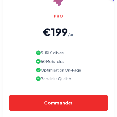
PRO
€199
/an
5 URLS cibles
50 Mots-clés
Optimisation On-Page
Backlinks Qualité
Commander