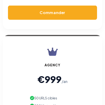
Permettent d'afficher des publicités pertinentes et de
mesurer l'efficacité de nos campagnes (Google Ads,
Meta/Facebook). Vous pouvez les refuser sans impact sur
Commander
votre navigation.
Traceurs des courriels
HORS SITE WEB
Les e-mails peuvent contenir un pixel d'ouverture et des liens
traçants (Art. 82 loi Informatique et Libertés ; recommandation CNIL
pixels 2026 / FAQ juillet 2026).
Ce suivi n'est pas géré par ce
bandeau cookies
(cadre distinct du site web). Pour vous y
opposer : utilisez le
lien dédié en pied de chaque courriel
(« Pour
vous opposer à ce suivi ») — sans vous désinscrire des envois — ou
écrivez à
contact@logicielreferencement.com
. Détail :
Politique de
confidentialité
(section Traceurs dans les Courriels).
AGENCY
€999
/an
50 URLS cibles