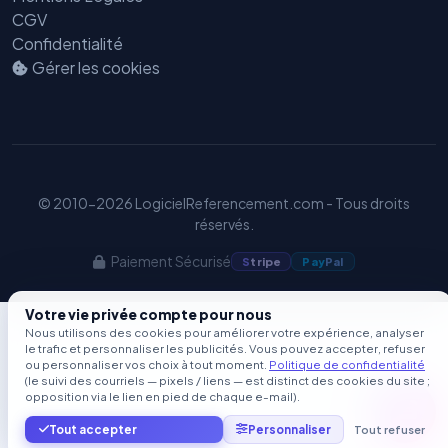
CGV
Confidentialité
Gérer les cookies
© 2010-2026 LogicielReferencement.com - Tous droits
réservés.
Paiement Sécurisé
S
tripe
Pay
Pal
Votre vie privée compte pour nous
Nous utilisons des cookies pour améliorer votre expérience, analyser
le trafic et personnaliser les publicités. Vous pouvez accepter, refuser
ou personnaliser vos choix à tout moment.
Politique de confidentialité
(le suivi des courriels — pixels / liens — est distinct des cookies du site ;
opposition via le lien en pied de chaque e-mail).
Tout accepter
Personnaliser
Tout refuser