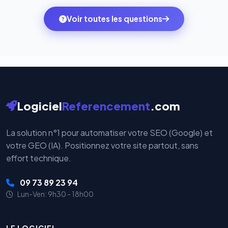
des systèmes de paiement les plus sécurisés au
ambitions du moment — sans perdre vos données ni
monde. Vos données bancaires ne transitent jamais
Voir toutes les questions
votre historique.
par nos serveurs — elles sont gérées directement et
cryptées par ces plateformes certifiées PCI DSS.
Logiciel
Referencement
.com
La solution n°1 pour automatiser votre SEO (Google) et
votre GEO (IA). Positionnez votre site partout, sans
effort technique.
09 73 89 23 94
Lun-Ven: 9h30 - 18h00