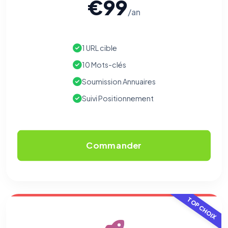
€99
/an
1 URL cible
10 Mots-clés
Soumission Annuaires
Suivi Positionnement
Commander
TOP CHOIX