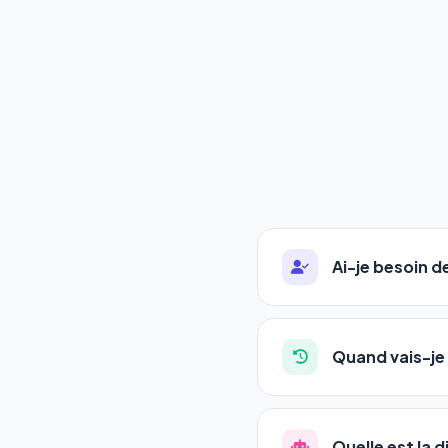
Ai-je besoin 
Absolument pas. Notre 
auto-entrepreneurs, P
Quand vais-je 
l'adresse de votre site,
La plupart de nos utili
référencement est un ma
Quelle est la 