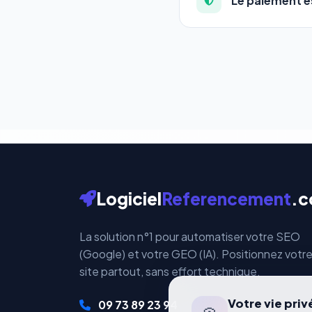
Le paiement es
qui correspond à vos a
Totalement. Nous utili
Vos données bancaires 
par ces plateformes ce
Logiciel
Referencement
.
La solution n°1 pour automatiser votre SEO
(Google) et votre GEO (IA). Positionnez votr
site partout, sans effort technique.
Votre vie pri
09 73 89 23 94