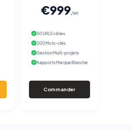
€999
/an
50 URLS cibles
200 Mots-clés
Gestion Multi-projets
Rapports Marque Blanche
Commander