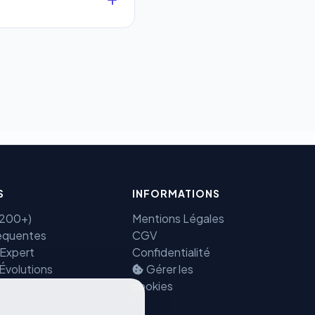
que.
 sécurisés au monde.
ectement et cryptées
Benjamin — Agent IA SEO &
GEO
S
INFORMATIONS
(7200+)
Mentions Légales
équentes
CGV
 Expert
Confidentialité
 Évolutions
Gérer les
cookies