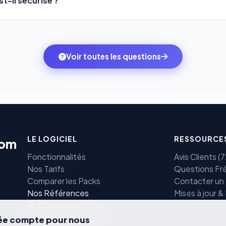
t-il sécurisé ?
mbitions du moment — sans perdre vos données ni votre histori
sons
Stripe
et
PayPal
, deux des systèmes de paiement les plus
ne transitent jamais par nos serveurs — elles sont gérées dir
rtifiées PCI DSS.
Voir toutes les questions
LE LOGICIEL
RESSOURCE
com
Fonctionnalités
Avis Clients 
Nos Tarifs
Questions Fr
Comparer les Packs
Contacter un
e
Nos Références
Mises à jour &
Connexion Client
vée compte pour nous