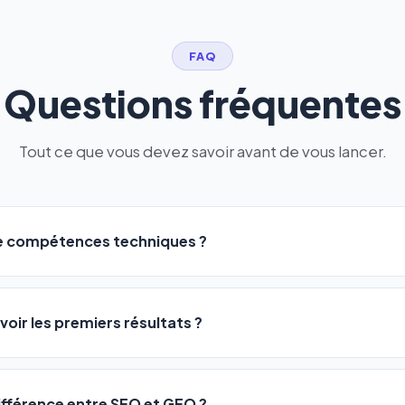
FAQ
Questions fréquentes
Tout ce que vous devez savoir avant de vous lancer.
de compétences techniques ?
logiciel a été conçu pour être accessible à
tous les profils
: a
ME ou agences. Pas de code, pas de configuration complexe —
voir les premiers résultats ?
 décrivez votre activité, et le logiciel gère tout en automatiqu
sateurs observent une amélioration de leur positionnement en
4 
rathon, pas un sprint — mais notre logiciel
accélère considér
différence entre SEO et GEO ?