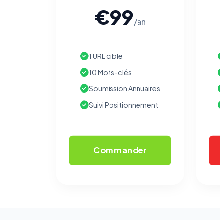
€99
/an
1 URL cible
10 Mots-clés
Soumission Annuaires
Suivi Positionnement
Commander