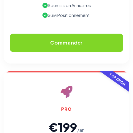
votre navigation.
Soumission Annuaires
Suivi Positionnement
Traceurs des courriels
HORS SITE WEB
Les e-mails peuvent contenir un pixel d'ouverture et des liens
traçants (Art. 82 loi Informatique et Libertés ; recommandation CNIL
pixels 2026 / FAQ juillet 2026).
Ce suivi n'est pas géré par ce
bandeau cookies
(cadre distinct du site web). Pour vous y
Commander
opposer : utilisez le
lien dédié en pied de chaque courriel
(« Pour
vous opposer à ce suivi ») — sans vous désinscrire des envois — ou
écrivez à
contact@logicielreferencement.com
. Détail :
Politique de
confidentialité
(section Traceurs dans les Courriels).
TOP CHOIX
PRO
€199
/an