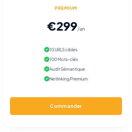
PREMIUM
€299
/an
10 URLS cibles
100 Mots-clés
Audit Sémantique
Netlinking Premium
Commander